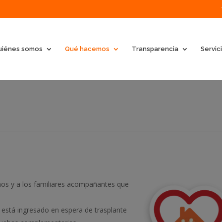
uiénes somos
Qué hacemos
Transparencia
Servic
rmos y a los familiares acompañantes que
as está ingresado en espera de trasplante