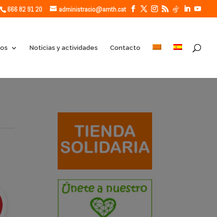
666 82 91 20
administracio@amth.cat
ios
Noticias y actividades
Contacto