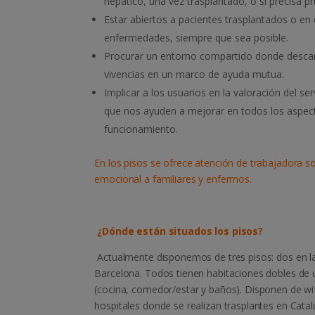
hepático, una vez trasplantado, o si precisa 
Estar abiertos a pacientes trasplantados o en
enfermedades, siempre que sea posible.
Procurar un entorno compartido donde descan
vivencias en un marco de ayuda mutua.
Implicar a los usuarios en la valoración del se
que nos ayuden a mejorar en todos los aspect
funcionamiento.
En los pisos se ofrece atención de trabajadora so
emocional a familiares y enfermos.
¿Dónde están situados los pisos?
Actualmente disponemos de tres pisos: dos en la
Barcelona. Todos tienen habitaciones dobles de u
(cocina, comedor/estar y baños). Disponen de wif
hospitales donde se realizan trasplantes en Catal