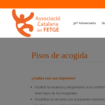
30º Aniversario
Q
Pisos de acogida
¿Cuáles son sus objetivos?
Facilitar la estancia y alojamiento a los enfe
viven lejos de los hospitales.
Posibilitar la cercanía con el paciente mientr