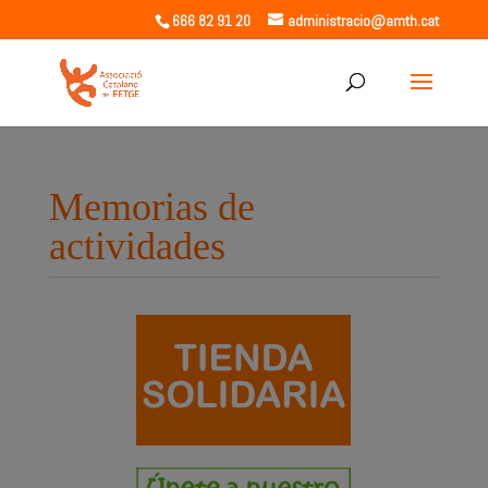
666 82 91 20
administracio@amth.cat
Memorias de
actividades