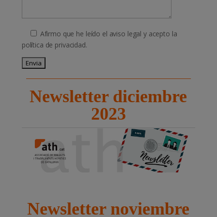
Afirmo que he leído el aviso legal y acepto la
política de privacidad.
Deixeu
__________________________________________________________
aquest
Newsletter diciembre
camp
buit.
2023
Newsletter noviembre