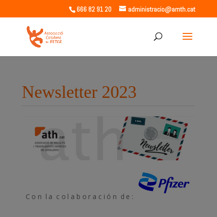
666 82 91 20
administracio@amth.cat
Newsletter 2023
C o n l a c o l a b o r a c i ó n d e :