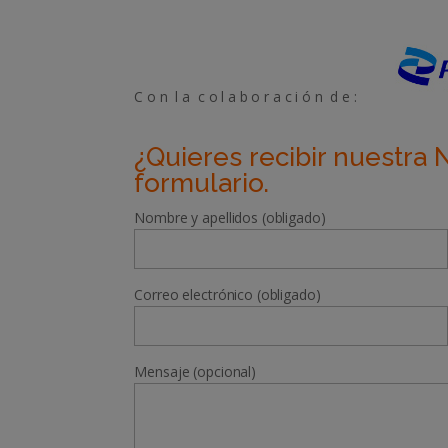
C o n l a c o l a b o r a c i ó n d e :
¿Quieres recibir nuestra 
formulario.
Nombre y apellidos (obligado)
Correo electrónico (obligado)
Mensaje (opcional)