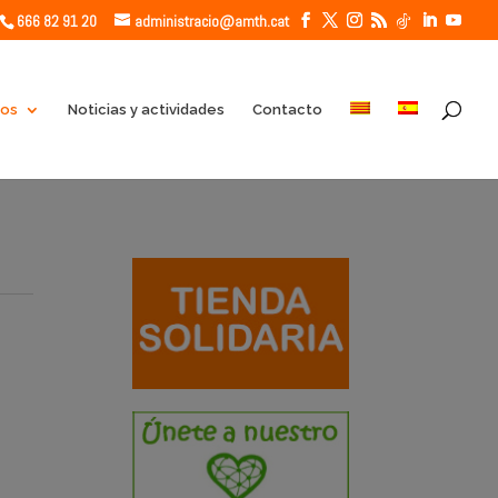
666 82 91 20
administracio@amth.cat
ios
Noticias y actividades
Contacto