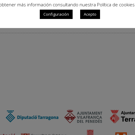
obtener más información consultando nuestra Política de cookies
Configuración
Acepto