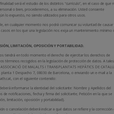
finalidad será el estudio de los distintos “currículo”, en el caso de que 
rsonal o bien, procederemos, a su eliminación. Usted consiente
n lo expuesto, no siendo utilizados para otros usos.
able, en cualquier momento nos podrá comunicar su voluntad de causar
 casos en los que una legislación nos exija un mantenimiento mínimo 
SIÓN, LIMITACIÓN, OPOSICIÓN Y PORTABILIDAD.
os tendrá en todo momento el derecho de ejercitar los derechos de
los términos recogidos en la legislación de protección de datos. A tale
irigida a ASSOCIACIÓ DE MALALTS I TRANSPLANTATS HEPÀTICS DE CATA
a, planta 1 Despacho 7, 08030 de Barcelona, o enviando un e-mail a la
ath.cat, con el siguiente contenido:
o deberá informarse la identidad del solicitante: Nombre y Apellidos del
 de notificaciones, fecha y firma del solicitante; Petición en la que se
ión, limitación, oposición y portabilidad).
ión o cancelación deberá indicar a qué datos se refiere y la corrección