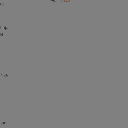
nos
 baja
de
s
LUNYA
 que