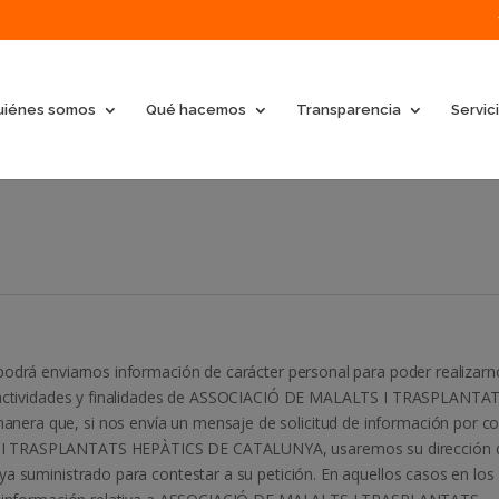
uiénes somos
Qué hacemos
Transparencia
Servic
d
S
podrá enviarnos información de carácter personal para poder realizarn
as actividades y finalidades de ASSOCIACIÓ DE MALALTS I TRASPLANTA
era que, si nos envía un mensaje de solicitud de información por co
S I TRASPLANTATS HEPÀTICS DE CATALUNYA, usaremos su dirección 
ya suministrado para contestar a su petición. En aquellos casos en los