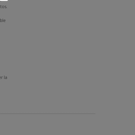
tos.
ble
e
r la