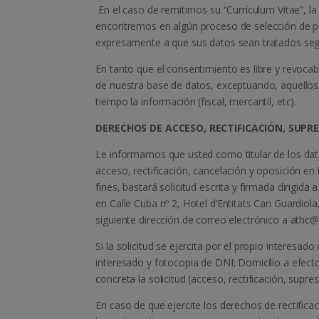
En el caso de remitirnos su “Currículum Vitae”, la 
encontremos en algún proceso de selección de pe
expresamente a que sus datos sean tratados segú
En tanto que el consentimiento es libre y revoc
de nuestra base de datos, exceptuando, aquellos
tiempo la información (fiscal, mercantil, etc).
DERECHOS DE ACCESO, RECTIFICACIÓN, SUPRE
Le informamos que usted como titular de los dat
acceso, rectificación, cancelación y oposición en 
fines, bastará solicitud escrita y firmada d
en Calle Cuba nº 2, Hotel d’Entitats Can Guardiol
siguiente dirección de correo electrónico a athc@
Si la solicitud se ejercita por el propio interesad
interesado y fotocopia de DNI; Domicilio a efectos
concreta la solicitud (acceso, rectificación, supres
En caso de que ejercite los derechos de rectificac