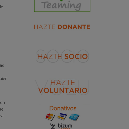
de
dad
uier
ión
se
ra