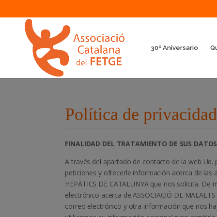
30º Aniversario
Q
Política de privacida
FINALIDAD DEL TRATAMIENTO DE SUS DATO
A través del apartado de contacto de la web Ud. 
peticiones y ofrecerle información acerca de l
HEPÀTICS DE CATALUNYA que nos solicita. De man
electrónico acerca de ASSOCIACIÓ DE MALALT
correo electrónico y otra información que nos ha