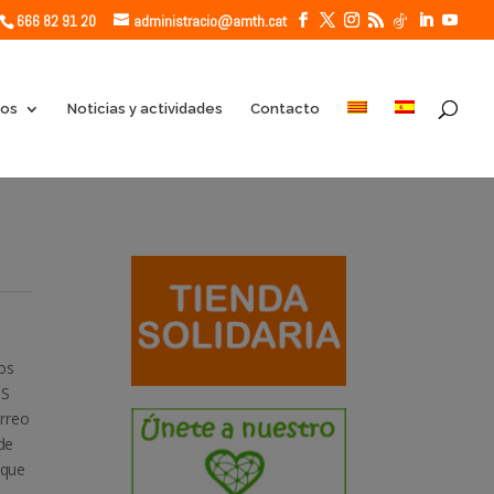
666 82 91 20
administracio@amth.cat
ios
Noticias y actividades
Contacto
os
TS
rreo
de
 que