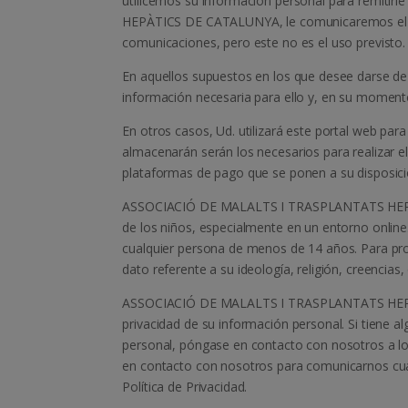
utilicemos su información personal para remit
HEPÀTICS DE CATALUNYA, le comunicaremos el tipo
comunicaciones, pero este no es el uso previsto.
En aquellos supuestos en los que desee darse de 
información necesaria para ello y, en su momento, 
En otros casos, Ud. utilizará este portal web par
almacenarán serán los necesarios para realizar e
plataformas de pago que se ponen a su disposición
ASSOCIACIÓ DE MALALTS I TRASPLANTATS HEPÀTI
de los niños, especialmente en un entorno online.
cualquier persona de menos de 14 años. Para pro
dato referente a su ideología, religión, creencias, 
ASSOCIACIÓ DE MALALTS I TRASPLANTATS HEPÀT
privacidad de su información personal. Si tiene 
personal, póngase en contacto con nosotros a lo
en contacto con nosotros para comunicarnos cual
Política de Privacidad.