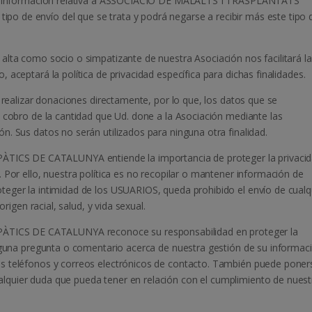
irle información relativa a ASSOCIACIÓ DE MALALTS I TRASPLANTATS
 de envío del que se trata y podrá negarse a recibir más este tipo 
alta como socio o simpatizante de nuestra Asociación nos facilitará la
aceptará la política de privacidad específica para dichas finalidades.
a realizar donaciones directamente, por lo que, los datos que se
l cobro de la cantidad que Ud. done a la Asociación mediante las
. Sus datos no serán utilizados para ninguna otra finalidad.
CS DE CATALUNYA entiende la importancia de proteger la privaci
 Por ello, nuestra política es no recopilar o mantener información de
teger la intimidad de los USUARIOS, queda prohibido el envío de cualq
origen racial, salud, y vida sexual.
ICS DE CATALUNYA reconoce su responsabilidad en proteger la
alguna pregunta o comentario acerca de nuestra gestión de su informac
s teléfonos y correos electrónicos de contacto. También puede poner
quier duda que pueda tener en relación con el cumplimiento de nuest