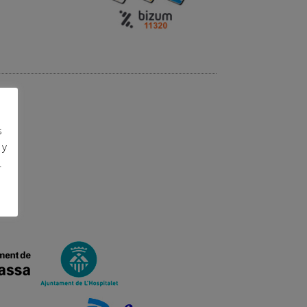
s
 y
.