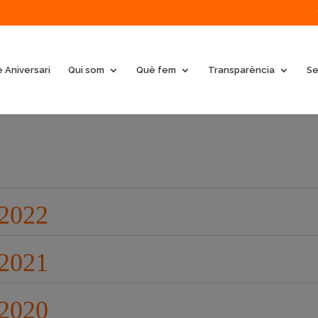
 Aniversari
Qui som
Què fem
Transparència
Se
s
 2022
 2021
 2020