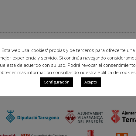
Esta web usa 'cookies' propias y de terceros para ofrecerte una
mejor experiencia y servicio. Si continúa navegando consideramo
ue está de acuerdo con su uso. Podrá revocar el consentimiento
obtener más información consultando nuestra Política de cookies
Configuración
Acepto