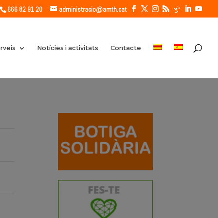
666 82 91 20
administracio@amth.cat
rveis
Notícies i activitats
Contacte