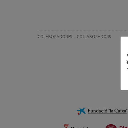
COLABORADORES – COL·LABORADORS
q