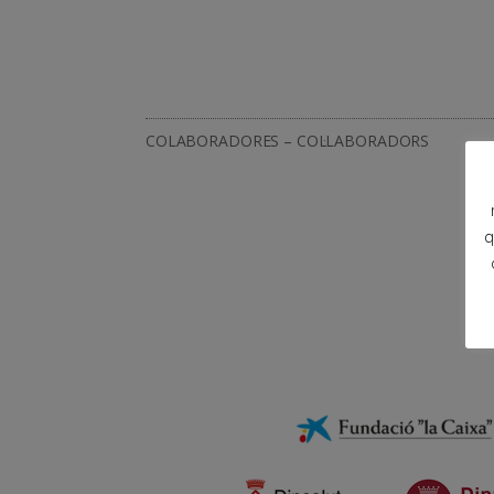
COLABORADORES – COL·LABORADORS
q