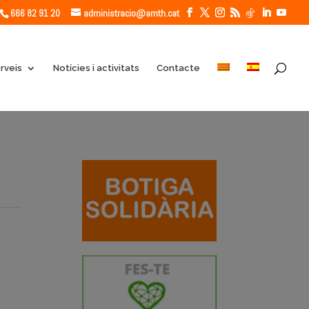
666 82 91 20
administracio@amth.cat
rveis
Notícies i activitats
Contacte