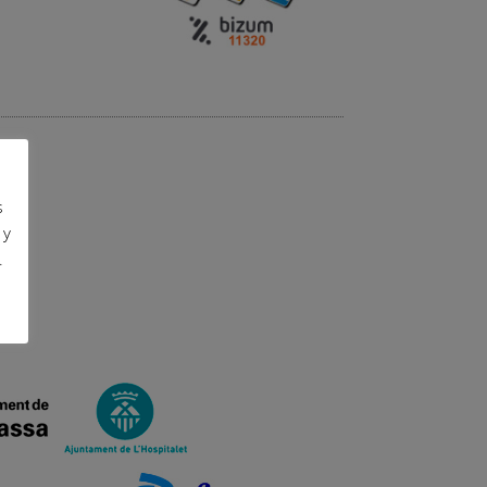
s
 y
.