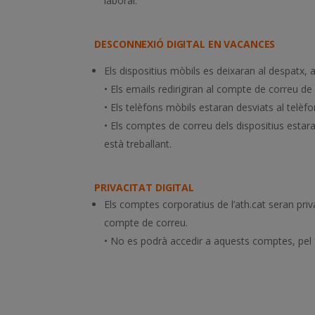
laboral.
DESCONNEXIÓ DIGITAL EN VACANCES
Els dispositius mòbils es deixaran al despatx, 
• Els emails redirigiran al compte de correu de
• Els telèfons mòbils estaran desviats al telèf
• Els comptes de correu dels dispositius estara
està treballant.
PRIVACITAT DIGITAL
Els comptes corporatius de l’ath.cat seran pri
compte de correu.
• No es podrà accedir a aquests comptes, pel f