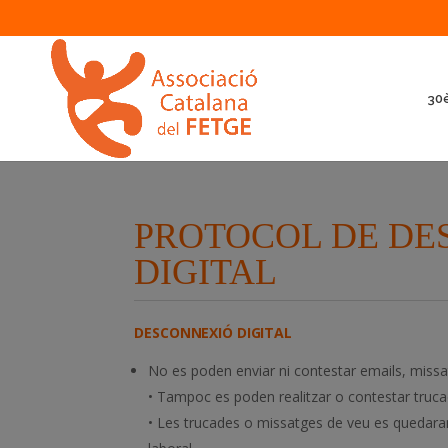
30è
PROTOCOL DE DES
DIGITAL
DESCONNEXIÓ DIGITAL
No es poden enviar ni contestar emails, missatg
• Tampoc es poden realitzar o contestar truca
• Les trucades o missatges de veu es quedaran