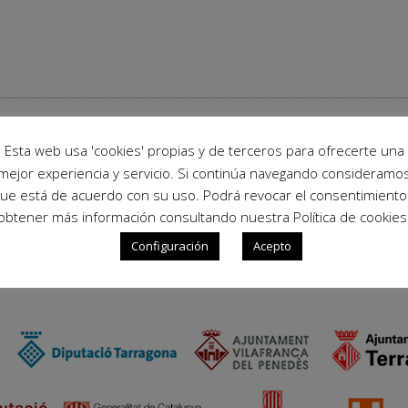
Esta web usa 'cookies' propias y de terceros para ofrecerte una
mejor experiencia y servicio. Si continúa navegando consideramo
ue está de acuerdo con su uso. Podrá revocar el consentimiento
obtener más información consultando nuestra Política de cookies
Configuración
Acepto