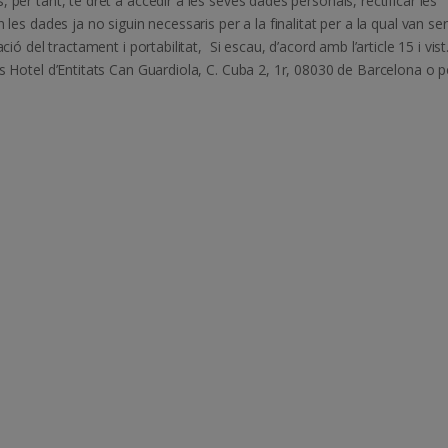
 per tant, té dret a accedir a les seves dades personals, rectificar les
 les dades ja no siguin necessaris per a la finalitat per a la qual van ser
ió del tractament i portabilitat, Si escau, d’acord amb l’article 15 i vist.
és Hotel d’Entitats Can Guardiola, C. Cuba 2, 1r, 08030 de Barcelona o p