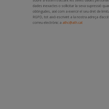
sobre si estem tractant les seves dades personals,
dades inexactes o sol·licitar la seva supressió quan
obtingudes, així com a exercir el seu dret de limitac
RGPD, tot això escrivint a la nostra adreça d’acc
correu electrònic a
athc@ath.cat