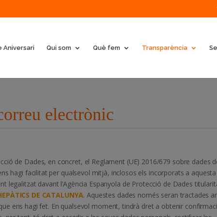
 Aniversari
Qui som
Què fem
Transparència
Se
correu electrònic
ecció de Dades, en concret, el Reglament (UE) 2016/679 sobre dades d
s hagi facilitat per qualsevol mitjà, inclosos els incorporats a aquesta
 legalitzat davant l’Agència Espanyola de Protecció de Dades titularit
HEPÀTICS DE CATALUNYA.
Aquestes dades només seran tractades 
tud que ens hagi fet. En qualsevol moment, tindrà dret a obtenir confirmac