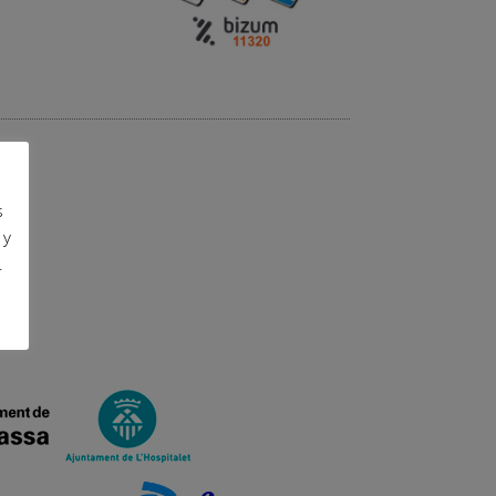
s
 y
.