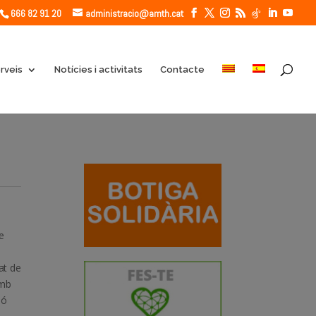
666 82 91 20
administracio@amth.cat
rveis
Notícies i activitats
Contacte
e
at de
amb
ió