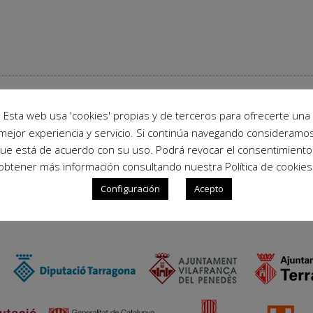
Esta web usa 'cookies' propias y de terceros para ofrecerte una
mejor experiencia y servicio. Si continúa navegando consideramo
ue está de acuerdo con su uso. Podrá revocar el consentimiento
obtener más información consultando nuestra Política de cookies
Configuración
Acepto