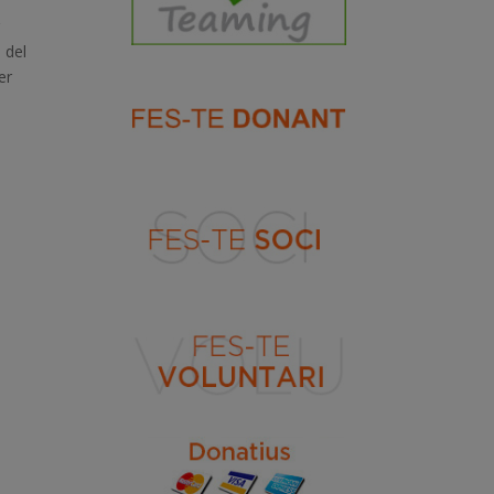
 del
er