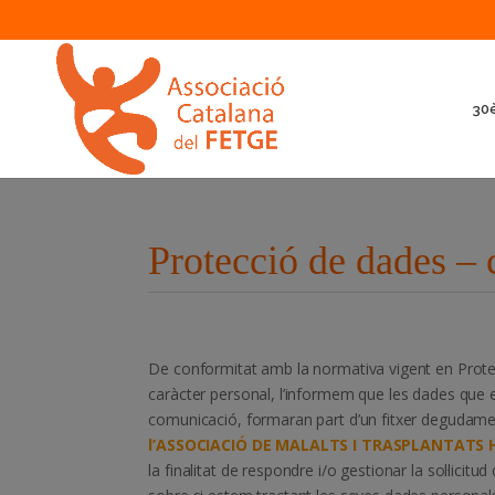
30è
Protecció de dades – 
De conformitat amb la normativa vigent en Prot
caràcter personal, l’informem que les dades que en
comunicació, formaran part d’un fitxer degudament
l’ASSOCIACIÓ DE MALALTS I TRASPLANTATS 
la finalitat de respondre i/o gestionar la sol·lici