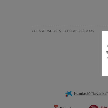
COLABORADORES – COL·LABORADORS
q