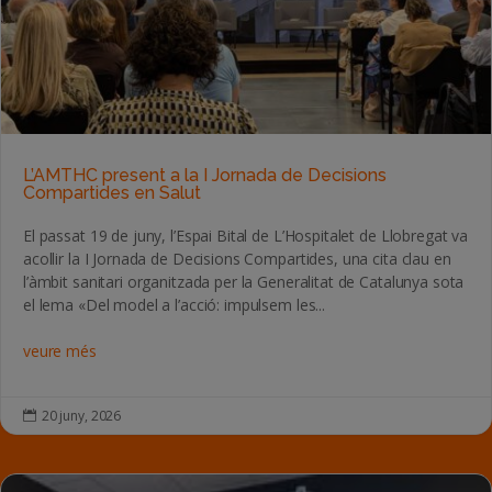
L’AMTHC present a la I Jornada de Decisions
Compartides en Salut
El passat 19 de juny, l’Espai Bital de L’Hospitalet de Llobregat va
acollir la I Jornada de Decisions Compartides, una cita clau en
l’àmbit sanitari organitzada per la Generalitat de Catalunya sota
el lema «Del model a l’acció: impulsem les...
veure més
20 juny, 2026
