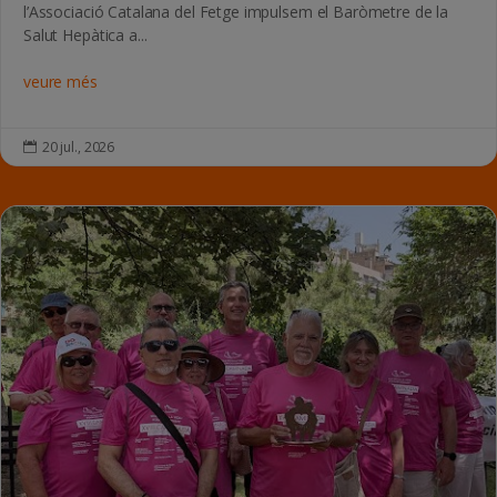
l’Associació Catalana del Fetge impulsem el Baròmetre de la
Salut Hepàtica a...
veure més
20 jul., 2026
