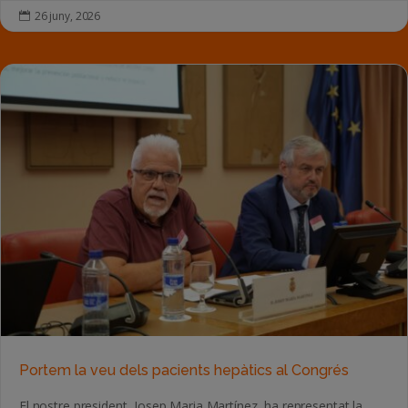
26 juny, 2026

Portem la veu dels pacients hepàtics al Congrés
El nostre president, Josep Maria Martínez, ha representat la