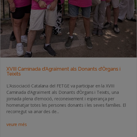
XVIII Caminada d’Agraïment als Donants d’Òrgans i
Teixits
L’Associació Catalana del FETGE va participar en la XVIII
Caminada d’Agraïment als Donants d’Òrgans i Teixits, una
jornada plena d’emoció, reconeixement i esperança per
homenatjar totes les persones donants i les seves famílies. El
recorregut va anar des de...
veure més