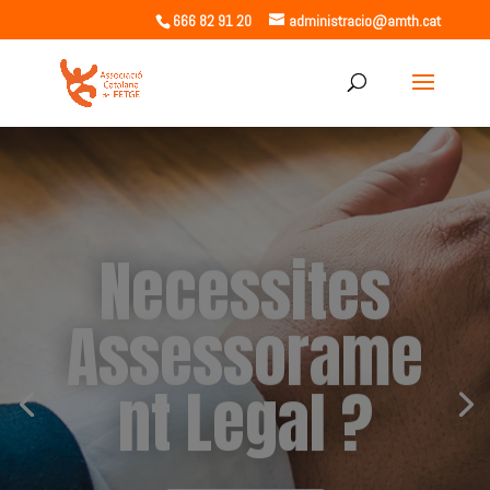
666 82 91 20
administracio@amth.cat
Necessites
Assessorame
nt Legal ?