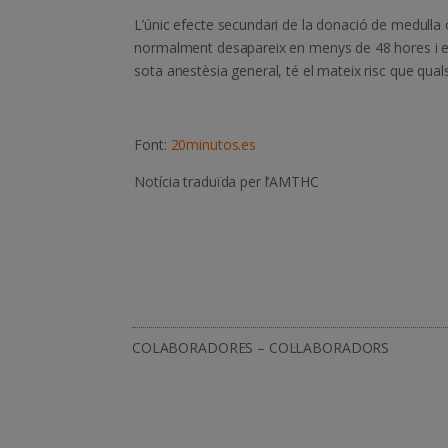
L’únic efecte secundari de la donació de medul·la
normalment desapareix en menys de 48 hores i es
sota anestèsia general, té el mateix risc que qua
Font:
20minutos.es
Notícia traduïda per l’AMTHC
COLABORADORES – COL·LABORADORS