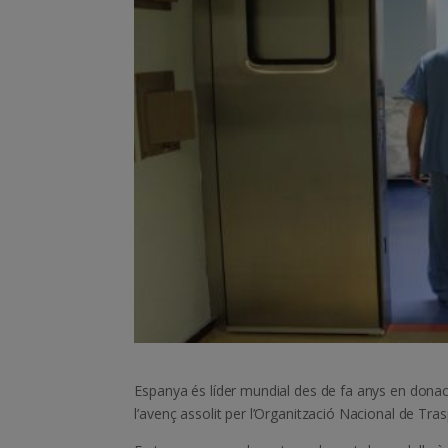
Espanya és líder mundial des de fa anys en donació
l’avenç assolit per l’Organització Nacional de Tr