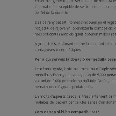
En termes generals, pot ser donant de medul·la òs
cap malaltia susceptible de ser transmesa al recep
pel fet de la donació.
Des de l’any passat, només s’inclouen en el regis
l’objectiu de rejovenir i optimitzar la composició
més sol·licitats i amb els quals obtenen millors res
A grans trets, el donant de medul·la no pot tenir
contagioses o neoplàsiques.
Per a qui serveix la donació de medul·la òssi
Leucèmia aguda, limfoma i mieloma múltiple són l
medul·la. A Espanya cada any prop de 5.000 pers
voltant de 2.000 de mieloma múltiple. De fet, la 
hemato-oncològiques pediàtriques.
En molts d’aquests casos, el trasplantament de medu
malaltes del pacient per cèl·lules sanes d’un donan
Com es sap si hi ha compatibilitat?