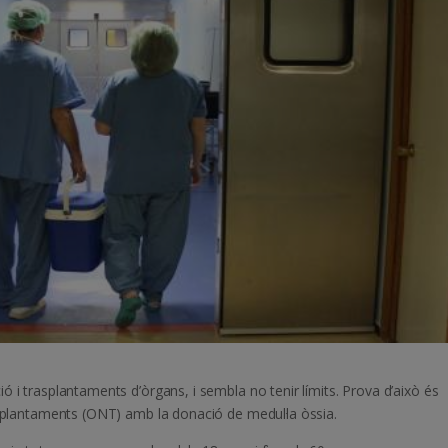
 i trasplantaments d’òrgans, i sembla no tenir límits. Prova d’això és
asplantaments (ONT) amb la donació de medul·la òssia.