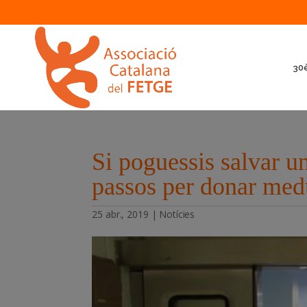
30è
Si poguessis salvar un
passos per donar medu
25 abr., 2019
|
Notícies