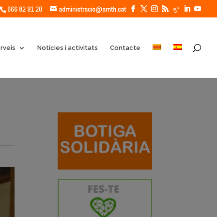
666 82 91 20
administracio@amth.cat
rveis
Notícies i activitats
Contacte