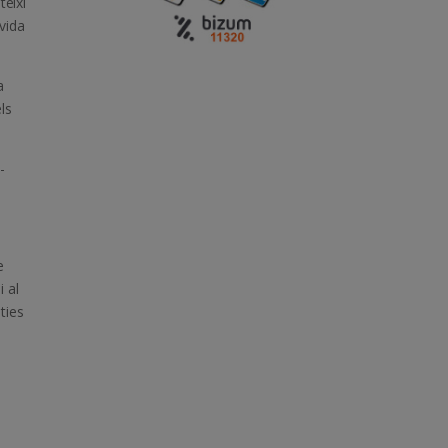
teixi
vida
a
ls
-
e
 al
ties