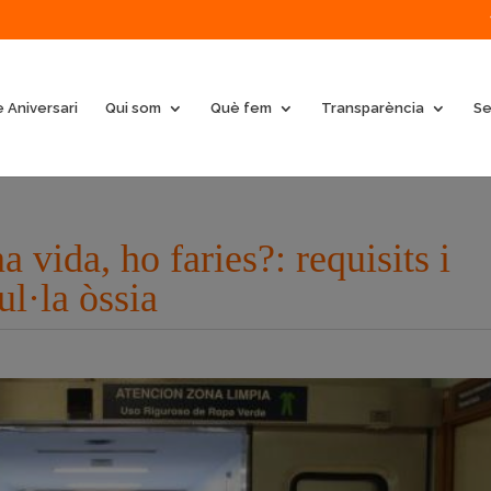
 Aniversari
Qui som
Què fem
Transparència
Se
a vida, ho faries?: requisits i
l·la òssia