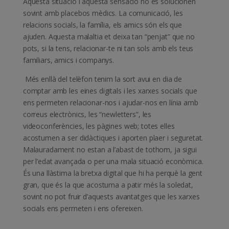
Aquesta situació i aquesta sensació no es solucionen
sovint amb placebos mèdics. La comunicació, les
relacions socials, la família, els amics són els que
ajuden. Aquesta malaltia et deixa tan “penjat” que no
pots, si la tens, relacionar-te ni tan sols amb els teus
familiars, amics i companys.
Més enllà del telèfon tenim la sort avui en dia de
comptar amb les eines digitals i les xarxes socials que
ens permeten relacionar-nos i ajudar-nos en línia amb
correus electrònics, les “newletters”, les
videoconferències, les pàgines web; totes elles
acostumen a ser didàctiques i aporten plaer i seguretat.
Malauradament no estan a l’abast de tothom, ja sigui
per l’edat avançada o per una mala situació econòmica.
És una llàstima la bretxa digital que hi ha perquè la gent
gran, que és la que acostuma a patir més la soledat,
sovint no pot fruir d’aquests avantatges que les xarxes
socials ens permeten i ens ofereixen.