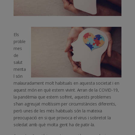
Els
proble
mes
de
salut
menta
l són
malauradament molt habituals en aquesta societat i en
aquest món en què estem vivint. Arran de la COVID-19,
la pandèmia que estem sofrint, aquests problemes
s’han agreujat moltíssim per circumstàncies diferents,
però unes de les més habituals són la mateixa
preocupació en si que provoca el virus i sobretot la
soledat amb què molta gent ha de patir-la.