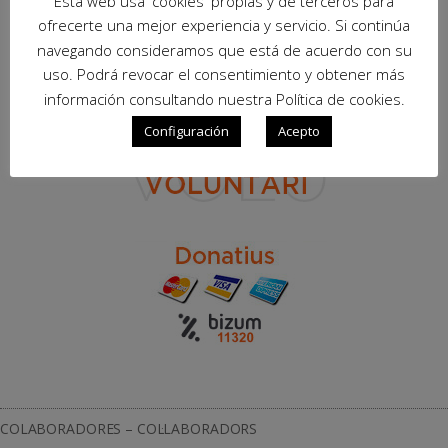
Esta web usa 'cookies' propias y de terceros para
ofrecerte una mejor experiencia y servicio. Si continúa
navegando consideramos que está de acuerdo con su
uso. Podrá revocar el consentimiento y obtener más
información consultando nuestra Política de cookies.
Configuración
Acepto
COLABORADORES – COL·LABORADORS