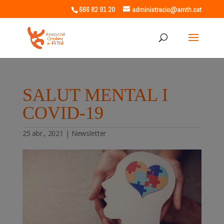
666 82 91 20
administracio@amth.cat
SALUT MENTAL I
COVID-19
25 abr., 2021
|
Newsletter