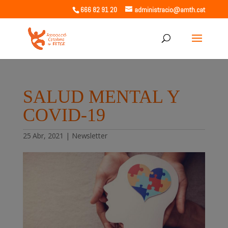
666 82 91 20
administracio@amth.cat
SALUD MENTAL Y
COVID-19
25 Abr, 2021
|
Newsletter