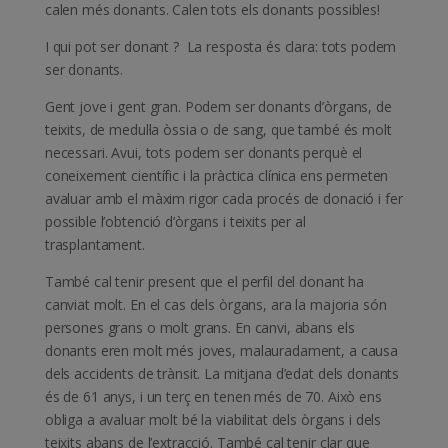
calen més donants. Calen tots els donants possibles!
I qui pot ser donant ? La resposta és clara: tots podem
ser donants.
Gent jove i gent gran. Podem ser donants d’òrgans, de
teixits, de medul·la òssia o de sang, que també és molt
necessari. Avui, tots podem ser donants perquè el
coneixement científic i la pràctica clínica ens permeten
avaluar amb el màxim rigor cada procés de donació i fer
possible l’obtenció d’òrgans i teixits per al
trasplantament.
També cal tenir present que el perfil del donant ha
canviat molt. En el cas dels òrgans, ara la majoria són
persones grans o molt grans. En canvi, abans els
donants eren molt més joves, malauradament, a causa
dels accidents de trànsit. La mitjana d’edat dels donants
és de 61 anys, i un terç en tenen més de 70. Això ens
obliga a avaluar molt bé la viabilitat dels òrgans i dels
teixits abans de l’extracció. També cal tenir clar que