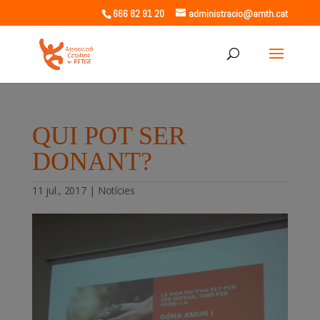
666 82 91 20
administracio@amth.cat
QUI POT SER
DONANT?
11 jul., 2017
|
Notícies