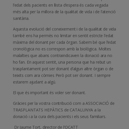
l’edat dels pacients en llista d’espera és cada vegada
més alta per la millora de la qualitat de vida i de l’atenció
sanitària.
Aquesta evolució del coneixement i de la qualitat de vida
també ens ha permès no limitar en sentit estricte l’edat
màxima del donant per cada òrgan. Sabem bé que l’edat
cronològica no es correspon amb la biològica. Moltes
malalties que abans contraindicaven la donació ara no
ho fan. En aquest sentit, una persona que ha rebut un
trasplantament pot ser donant d’algun altre òrgan o de
teixits com ara còrnies Però pot ser donant. I sempre
estarem ajudant a algú.
El que és important és voler ser donant.
Gràcies per la vostra contribució com a ASSOCIACIÓ de
TRASPLANTATS HEPÀTICS de CATALUNYA a la
donació i a la cura dels pacients i els seus familiars.
Dr Jaume Tort, director de l’OCATT