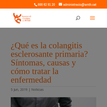
666 82 91 20
administracio@amth.cat
¿Qué es la colangitis
esclerosante primaria?
Síntomas, causas y
cómo tratar la
enfermedad
5 Jun, 2019
|
Noticias