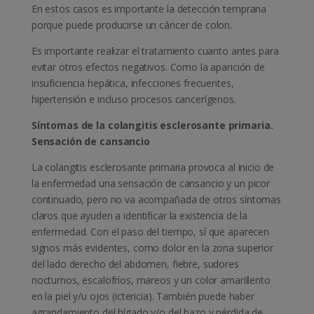
En estos casos es importante la detección temprana
porque puede producirse un cáncer de colon.
Es importante realizar el tratamiento cuanto antes para
evitar otros efectos negativos. Como la aparición de
insuficiencia hepática, infecciones frecuentes,
hipertensión e incluso procesos cancerígenos.
Síntomas de la colangitis esclerosante primaria.
Sensación de cansancio
La colangitis esclerosante primaria provoca al inicio de
la enfermedad una sensación de cansancio y un picor
continuado, pero no va acompañada de otros síntomas
claros que ayuden a identificar la existencia de la
enfermedad. Con el paso del tiempo, sí que aparecen
signos más evidentes, como dolor en la zona superior
del lado derecho del abdomen, fiebre, sudores
nocturnos, escalofríos, mareos y un color amarillento
en la piel y/u ojos (ictericia). También puede haber
agrandamiento del hígado y/o del bazo y pérdida de