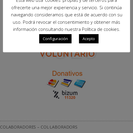
Esta web usa 'cookies' propias y de terceros para
ofrecerte una mejor experiencia y servicio. Si continúa
navegando consideramos que está de acuerdo con su
uso. Podrá revocar el consentimiento y obtener más
información consultando nuestra Política de cookies.
Configuración
Acepto
COLABORADORES – COL·LABORADORS