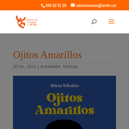
666 82 91 20
administracio@amth.cat
Ojitos Amarillos
20 Dic, 2023
|
Actividades
,
Noticias