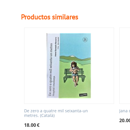
Productos similares
De zero a quatre mil seixanta-un
Jana 
metres. (Català)
20.0
18.00
€