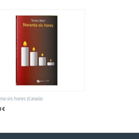
ta-sis hores (Català)
0
€