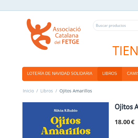
TIE
LOTERÍA DE NAVIDAD SOLIDARIA
LIBROS
CAMI
Inicio
/
Libros
/
Ojitos Amarillos
Ojitos 
18.00
€