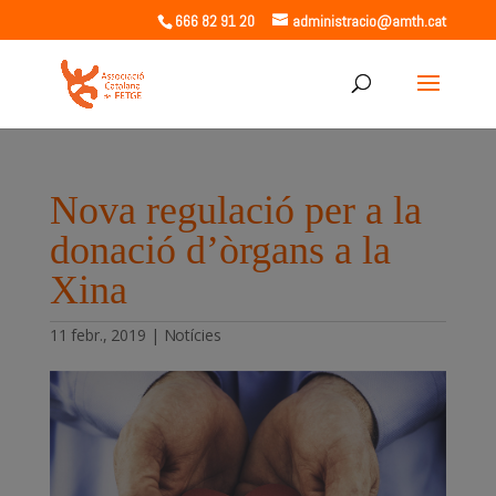
666 82 91 20
administracio@amth.cat
Nova regulació per a la
donació d’òrgans a la
Xina
11 febr., 2019
|
Notícies