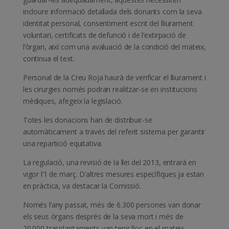
incloure informació detallada dels donants com la seva
identitat personal, consentiment escrit del lliurament
voluntari, certificats de defunció i de l’extirpació de
l’òrgan, així com una avaluació de la condició del mateix,
continua el text.
Personal de la Creu Roja haurà de verificar el lliurament i
les cirurgies només podran realitzar-se en institucions
mèdiques, afegeix la legislació.
Totes les donacions han de distribuir-se
automàticament a través del referit sistema per garantir
una repartició equitativa.
La regulació, una revisió de la llei del 2013, entrarà en
vigor l’1 de març. D’altres mesures específiques ja estan
en pràctica, va destacar la Comissió.
Només l’any passat, més de 6.300 persones van donar
els seus òrgans després de la seva mort i més de
20.000 trasplantaments van tenir lloc en el mateix