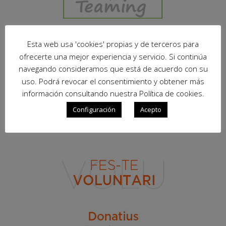
Esta web usa 'cookies' propias y de terceros para
ofrecerte una mejor experiencia y servicio. Si continúa
navegando consideramos que está de acuerdo con su
uso. Podrá revocar el consentimiento y obtener más
información consultando nuestra Política de cookies.
Configuración
Acepto