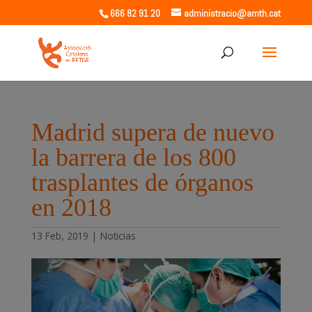
666 82 91 20
administracio@amth.cat
Madrid supera de nuevo
la barrera de los 800
trasplantes de órganos
en 2018
13 Feb, 2019
|
Noticias