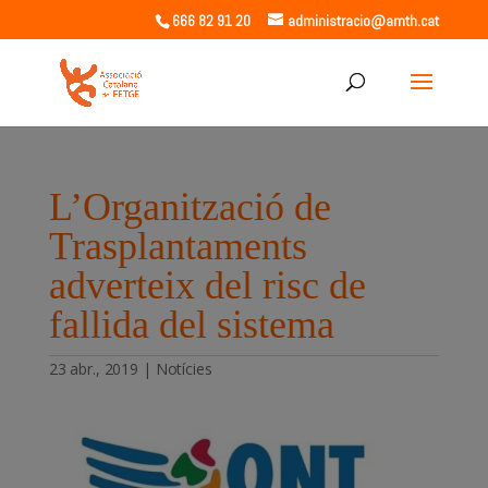
666 82 91 20
administracio@amth.cat
L’Organització de
Trasplantaments
adverteix del risc de
fallida del sistema
23 abr., 2019
|
Notícies