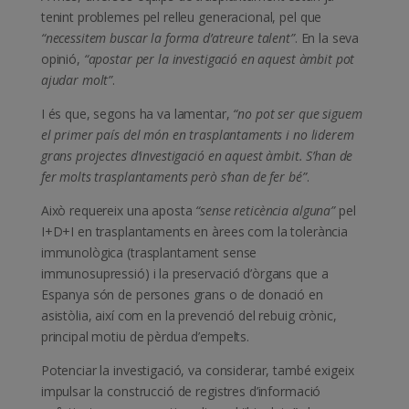
tenint problemes pel relleu generacional, pel que
“necessitem buscar la forma d’atreure talent”
. En la seva
opinió,
“apostar per la investigació en aquest àmbit pot
ajudar molt”
.
I és que, segons ha va lamentar,
“no pot ser que siguem
el primer país del món en trasplantaments i no liderem
grans projectes d’investigació en aquest àmbit. S’han de
fer molts trasplantaments però s’han de fer bé”
.
Això requereix una aposta
“sense reticència alguna”
pel
I+D+I en trasplantaments en àrees com la tolerància
immunològica (trasplantament sense
immunosupressió) i la preservació d’òrgans que a
Espanya són de persones grans o de donació en
asistòlia, així com en la prevenció del rebuig crònic,
principal motiu de pèrdua d’empelts.
Potenciar la investigació, va considerar, també exigeix
impulsar la construcció de registres d’informació