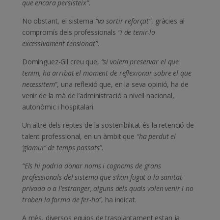
que encara persisteix”
.
No obstant, el sistema
“va sortir reforçat”
, gràcies al
compromís dels professionals
“i de tenir-lo
excessivament tensionat”
.
Domínguez-Gil creu que,
“si volem preservar el que
tenim, ha arribat el moment de reflexionar sobre el que
necessitem”
, una reflexió que, en la seva opinió, ha de
venir de la mà de l’administració a nivell nacional,
autonòmic i hospitalari.
Un altre dels reptes de la sostenibilitat és la retenció de
talent professional, en un àmbit que
“ha perdut el
‘glamur’ de temps passats”
.
“Els hi podria donar noms i cognoms de grans
professionals del sistema que s’han fugat a la sanitat
privada o a l’estranger, alguns dels quals volen venir i no
troben la forma de fer-ho”
, ha indicat.
A més, diversos equips de trasplantament estan ja