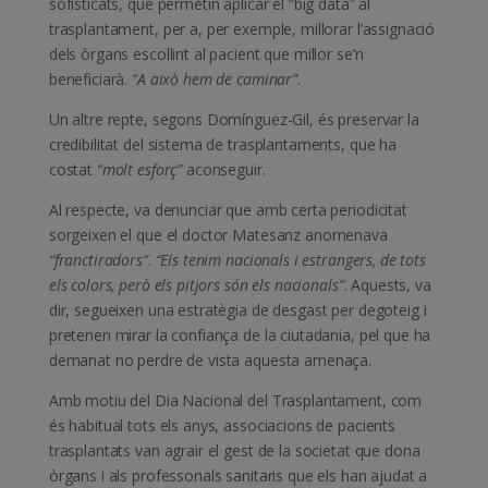
sofisticats, que permetin aplicar el “big data” al
trasplantament, per a, per exemple, millorar l’assignació
dels òrgans escollint al pacient que millor se’n
beneficiarà.
“A això hem de caminar”
.
Un altre repte, segons Domínguez-Gil, és preservar la
credibilitat del sistema de trasplantaments, que ha
costat
“molt esforç”
aconseguir.
Al respecte, va denunciar que amb certa periodicitat
sorgeixen el que el doctor Matesanz anomenava
“franctiradors”
.
“Els tenim nacionals i estrangers, de tots
els colors, però els pitjors són els nacionals”
. Aquests, va
dir, segueixen una estratègia de desgast per degoteig i
pretenen mirar la confiança de la ciutadania, pel que ha
demanat no perdre de vista aquesta amenaça.
Amb motiu del Dia Nacional del Trasplantament, com
és habitual tots els anys, associacions de pacients
trasplantats van agrair el gest de la societat que dona
òrgans i als professonals sanitaris que els han ajudat a