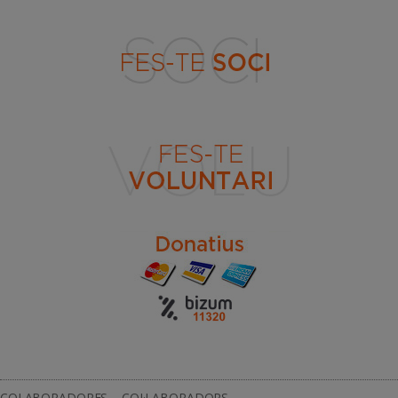
COLABORADORES – COL·LABORADORS