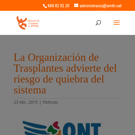
666 82 91 20
administracio@amth.cat
La Organización de
Trasplantes advierte del
riesgo de quiebra del
sistema
23 Abr, 2019
|
Noticias