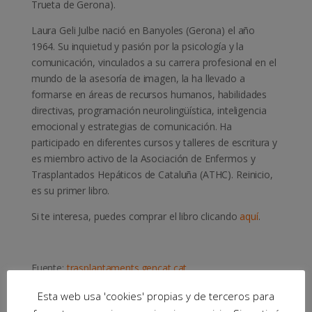
Trueta de Gerona).
Laura Geli Julbe nació en Banyoles (Gerona) el año
1964. Su inquietud y pasión por la psicología y la
comunicación, vinculados a su carrera profesional en el
mundo de la asesoría de imagen, la ha llevado a
formarse en áreas de recursos humanos, habilidades
directivas, programación neurolingüística, inteligencia
emocional y estrategias de comunicación. Ha
participado en diferentes cursos y talleres de escritura y
es miembro activo de la Asociación de Enfermos y
Trasplantados Hepáticos de Cataluña (ATHC). Reinicio,
es su primer libro.
Si te interesa, puedes comprar el libro clicando
aquí
.
Fuente:
trasplantaments.gencat.cat
Esta web usa 'cookies' propias y de terceros para