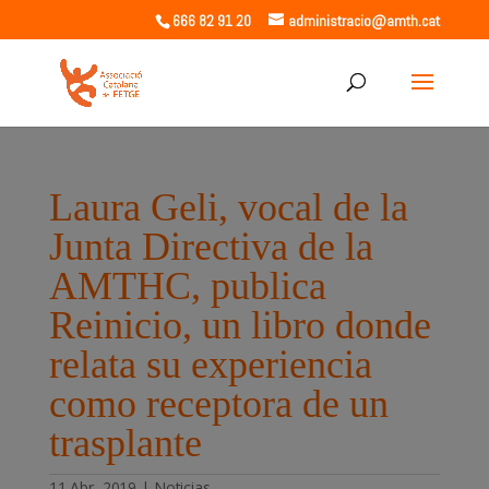
666 82 91 20
administracio@amth.cat
Laura Geli, vocal de la
Junta Directiva de la
AMTHC, publica
Reinicio, un libro donde
relata su experiencia
como receptora de un
trasplante
11 Abr, 2019
|
Noticias