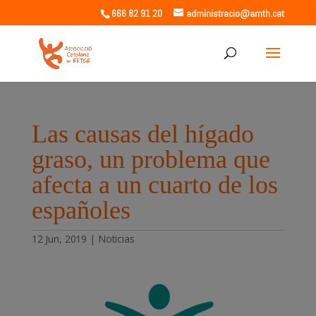
666 82 91 20
administracio@amth.cat
Las causas del hígado
graso, un problema que
afecta a un cuarto de los
españoles
12 Jun, 2019
|
Noticias