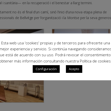
i sanitària— en la recuperació i el benestar a llarg termini.
ent no és el final d’un camí, sinó l’inici d’una nova etapa plena de
ofessionals de Bellvitge per l’organització i la Montse per la seva generosi
Esta web usa 'cookies' propias y de terceros para ofrecerte una
mejor experiencia y servicio. Si continúa navegando consideramo
ue está de acuerdo con su uso. Podrá revocar el consentimiento
obtener más información consultando nuestra Política de cookies
Configuración
Acepto