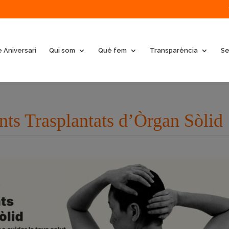
 Aniversari
Qui som
Què fem
Transparència
Se
ents Trasplantats d’Òrgan Sòlid