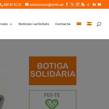
666 82 91 20
administracio@amth.cat
rveis
Notícies i activitats
Contacte