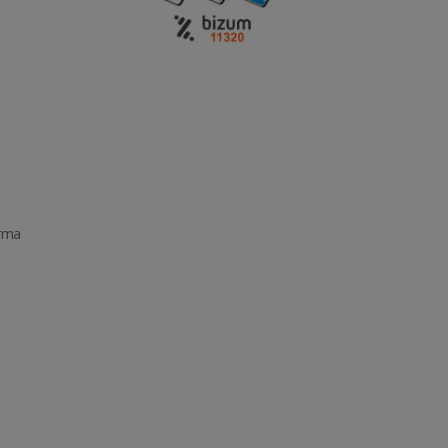
orma
r