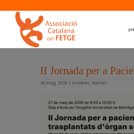
30è
II Jornada per a Paci
28 maig, 2026
|
Activitats
,
Notícies