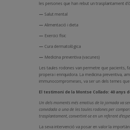
les persones que han rebut un trasplantament d’òr
—
Salut mental
—
Alimentació i dieta
—
Exercici físic
—
Cura dermatològica
—
Medicina preventiva (vacunes)
Les taules rodones van permetre que pacients, fa
propera i enriquidora. La medicina preventiva, am
immunocompromeses, va ser un dels temes que va
El testimoni de la Montse Collado: 40 anys 
Un dels moments més emotius de la jornada va ser
convidada a una de les taules rodones per compart
trasplantament, convertint-se en un referent d’espe
La seva intervenció va posar en valor la importàn