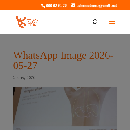
666 82 91 20
administracio@amth.cat
WhatsApp Image 2026-
05-27
5 juny, 2026