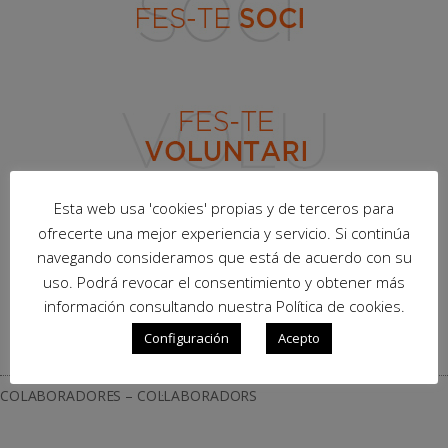
Esta web usa 'cookies' propias y de terceros para
ofrecerte una mejor experiencia y servicio. Si continúa
navegando consideramos que está de acuerdo con su
uso. Podrá revocar el consentimiento y obtener más
información consultando nuestra Política de cookies.
Configuración
Acepto
COLABORADORES – COL·LABORADORS