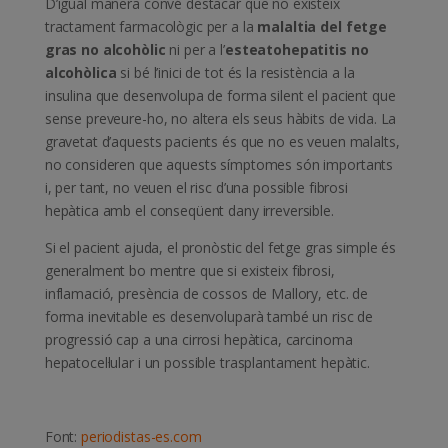
D’igual manera convé destacar que no existeix
tractament farmacològic per a la
malaltia del fetge
gras no alcohòlic
ni per a l’
esteatohepatitis no
alcohòlica
si bé l’inici de tot és la resistència a la
insulina que desenvolupa de forma silent el pacient que
sense preveure-ho, no altera els seus hàbits de vida. La
gravetat d’aquests pacients és que no es veuen malalts,
no consideren que aquests símptomes són importants
i, per tant, no veuen el risc d’una possible fibrosi
hepàtica amb el conseqüent dany irreversible.
Si el pacient ajuda, el pronòstic del fetge gras simple és
generalment bo mentre que si existeix fibrosi,
inflamació, presència de cossos de Mallory, etc. de
forma inevitable es desenvoluparà també un risc de
progressió cap a una cirrosi hepàtica, carcinoma
hepatocel·lular i un possible trasplantament hepàtic.
Font:
periodistas-es.com