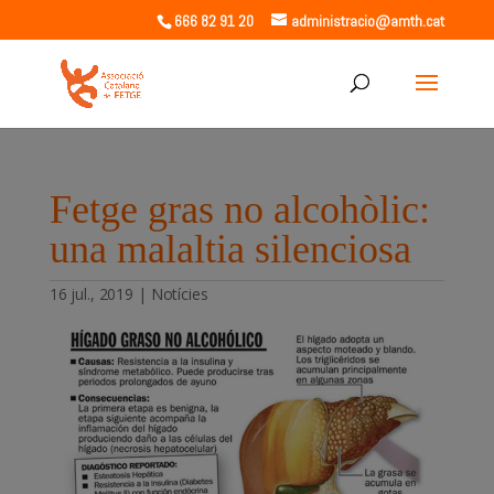
666 82 91 20
administracio@amth.cat
Fetge gras no alcohòlic:
una malaltia silenciosa
16 jul., 2019
|
Notícies