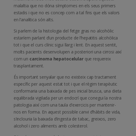
malaltia que no dóna símptomes en els seus primers
estadis i que no es concep com a tal fins que els valors
en l’analítica són alts.
Si parlem de la histologia del fetge gras no alcohòlic
estaríem parlant d’un producte de l’hepatitis alcohòlica
tot i que el curs clínic sigui llarg i lent. En aquest sentit,
molts pacients desenvolupen a posteriori una cirrosi així
com un
carcinoma hepatocelular
que requereix
trasplantament.
És important senyalar que no existeix cap tractament
específic per aquest estat tot i que el règim terapèutic
conformaria una baixada de pes inicial brusca, una dieta
equilibrada vigilada per un endocrí que conegui la nostra
patologia així com una taula d’exercicis per mantenir-
nos en forma. En aquest possible canvi d’hàbits de vida,
s’inclouria la baixada d’ingesta de tabac, greixos, zero
alcohol i zero aliments amb colesterol.