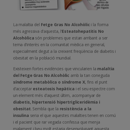
La malaltia del
Fetge Gras No Alcohòlic
i la forma
més agressiva d’aquesta, l‘
Esteatohepatitis No
Alcohòlica
són problemes que estan arribant a ser
tema d’interès en la comunitat mèdica en general,
especialment degut a la creixent freqüència de diabetis i
obesitat en la població mundial.
Existeixen fortes evidències que vincularien la
malaltia
del Fetge Gras No Alcohòlic
amb la tan coneguda
síndrome metabòlica o síndrome X
, fins el punt
d’acceptar
esteatosis hepàtica
i el seu espectre com
un element més d’aquest últim, acompanyar de
diabetis, hipertensió hipertrigliceridèmia i
obesitat
. Sembla que la
resistència a la
insulina
seria el que aquestes malalties tenen en comú
i el pacient que rar vegada confessa que menja
malament i beu molt estaria desenvolupant aquesta