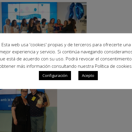
Esta web usa 'cookies' propias y de terceros para ofrecerte una
mejor experiencia y servicio. Si continúa navegando consideramo
ue está de acuerdo con su uso. Podrá revocar el consentimiento
obtener más información consultando nuestra Política de cookies
Configuración
Acepto