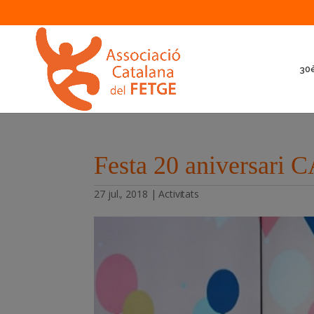
30è
Festa 20 aniversari
27 jul., 2018
|
Activitats