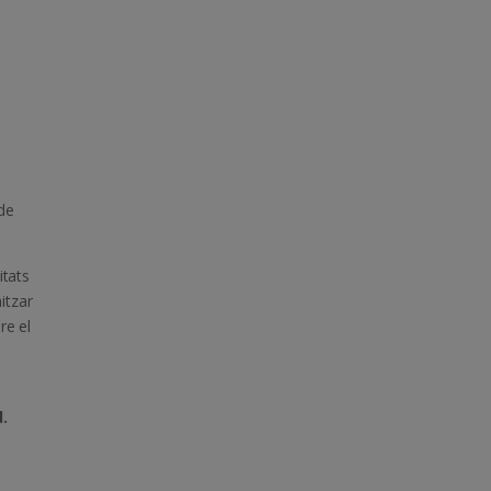
 de
itats
itzar
re el
.