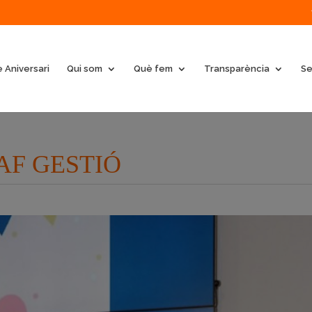
 Aniversari
Qui som
Què fem
Transparència
Se
 CAF GESTIÓ