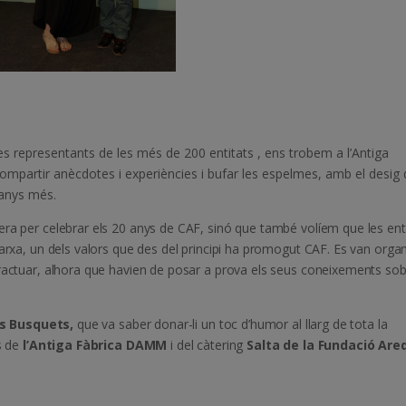
es representants de les més de 200 entitats , ens trobem a l’Antiga
ompartir anècdotes i experiències i bufar les espelmes, amb el desig
 anys més.
era per celebrar els 20 anys de CAF, sinó que també volíem que les ent
xarxa, un dels valors que des del principi ha promogut CAF. Es van organ
eractuar, alhora que havien de posar a prova els seus coneixements sob
s Busquets,
que va saber donar-li un toc d’humor al llarg de tota la
ns de
l’Antiga Fàbrica DAMM
i del càtering
Salta de la Fundació Ared