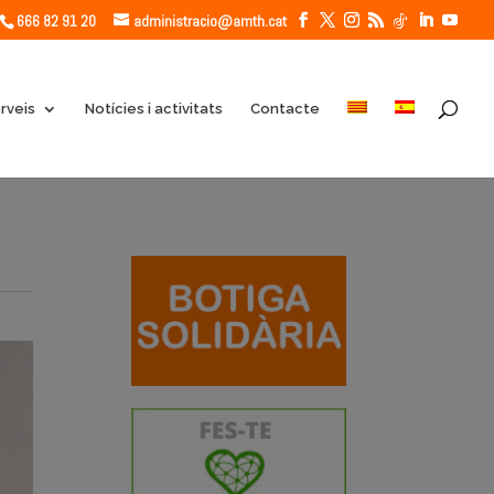
666 82 91 20
administracio@amth.cat
rveis
Notícies i activitats
Contacte