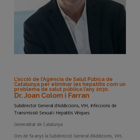
L’acció de l’Agència de Salut Púbica de
Catalunya per eliminar les hepatitis com un
problema de salut pública l’any 2030.
Dr. Joan Colom i Farran
Subdirector General d’Addiccions, VIH, Infeccions de
Transmissió Sexual i Hepatitis Víriques
Generalitat de Catalunya
Des de fa anys la Subdirecció General d’Addicions, VIH,