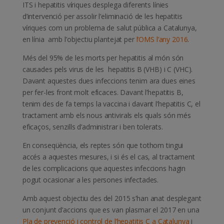
ITS i hepatitis víriques desplega diferents línies
d’intervenció per assolir l’eliminació de les hepatitis
víriques com un problema de salut pública a Catalunya,
en línia amb l’objectiu plantejat per
l’OMS l’any 2016
.
Més del 95% de les morts per hepatitis al món són
causades pels virus de les hepatitis B (VHB) i C (VHC).
Davant aquestes dues infeccions tenim ara dues eines
per fer-les front molt eficaces. Davant l’hepatitis B,
tenim des de fa temps la vaccina i davant l’hepatitis C, el
tractament amb els nous antivirals els quals són més
eficaços, senzills d’administrar i ben tolerats.
En conseqüència, els reptes són que tothom tingui
accés a aquestes mesures, i si és el cas, al tractament
de les complicacions que aquestes infeccions hagin
pogut ocasionar a les persones infectades.
Amb aquest objectiu des del 2015 s’han anat desplegant
un conjunt d’accions que es van plasmar el 2017 en una
Pla de prevenció i control de l’hepatitis C a Catalunya
i