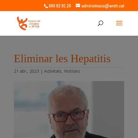
666 82 91 20
administracio@amth.cat
Eliminar les Hepatitis
21 abr., 2023
|
Activitats
,
Notícies