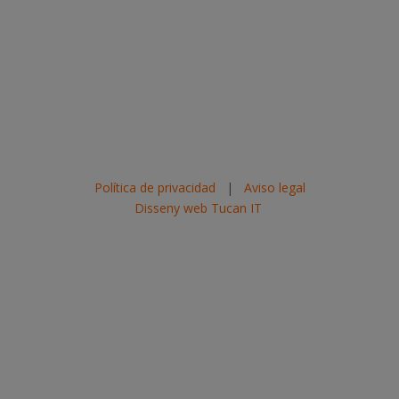
Política de privacidad
|
Aviso legal
Disseny web Tucan IT