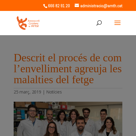
666 82 91 20
administracio@amth.cat
Descrit el procés de com
l’envelliment agreuja les
malalties del fetge
25 març, 2019
|
Notícies