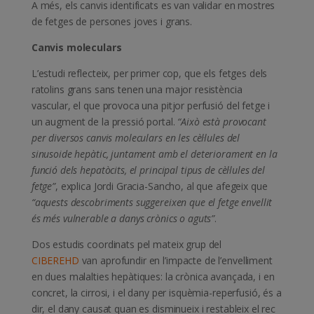
A més, els canvis identificats es van validar en mostres
de fetges de persones joves i grans.
Canvis moleculars
L’estudi reflecteix, per primer cop, que els fetges dels
ratolins grans sans tenen una major resistència
vascular, el que provoca una pitjor perfusió del fetge i
un augment de la pressió portal.
“Això està provocant
per diversos canvis moleculars en les cèl·lules del
sinusoide hepàtic, juntament amb el deteriorament en la
funció dels hepatòcits, el principal tipus de cèl·lules del
fetge”
, explica Jordi Gracia-Sancho, al que afegeix que
“aquests descobriments suggereixen que el fetge envellit
és més vulnerable a danys crònics o aguts”
.
Dos estudis coordinats pel mateix grup del
CIBEREHD
van aprofundir en l’impacte de l’envelliment
en dues malalties hepàtiques: la crònica avançada, i en
concret, la cirrosi, i el dany per isquèmia-reperfusió, és a
dir, el dany causat quan es disminueix i restableix el rec