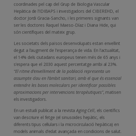
coordinades pel cap del Grup de Biologia Vascular
Hepàtica de l’IDIBAPS i investigadors del CIBEREHD, el
doctor Jordi Gracia-Sancho, i les primeres signants van
ser les doctores Raquel Maeso-Díaz i Diana Hide, qui
són científiques del mateix grup.
Les societats dels països desenvolupats estan envellint
degut a l’augment de l’esperança de vida. En l’actualitat,
el 14% dels ciutadans europeus tenen més de 65 anys i
s’espera que el 2030 aquest percentatge arribi al 23%.
“El ritme d’envelliment de la població representa un
assumpte clau en l’àmbit sanitari, amb el que és essencial
entendre les bases moleculars per identificar possibles
aproximacions per intervencions terapèutiques”
, matisen
els investigadors.
En un estudi publicat a la revista
Aging Cell
, els científics
van descriure el fetge (el sinusoides hepàtic, els
diferents tipus cel·lulars i la microcirculació hepàtica) en
models animals d’edat avançada en condicions de salut.