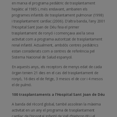
en marxa el programa pediàtric de trasplantament
hepàtic al 1985 i, més endavant, arribarien els
programes infantils de trasplantament pulmonar (1998)
i trasplantament cardíac (2006). D’altra banda, l’any 2001
l’Hospital Sant Joan de Déu feia el primer
trasplantament de ronyó i començava així la seva
activitat com a programa autoritzat de trasplantament
renal infantil. Actualment, ambdós centres pediàtrics
estan considerats com a centres de referència pel
Sistema Nacional de Salud espanyol.
En aquests anys, els receptors de menys edat de cada
òrgan tenien 21 dies en el cas del trasplantament de
ronyó, 16 dies el de fetge, 3 mesos el de cor i 4 mesos
el de pulmó.
100 trasplantaments a l’Hospital Sant Joan de Déu
A banda del rècord global, també assoliran la màxima
activitat en un any el programa de trasplantament
cardíac de l’Hospital Infantil de Vall d’Hebron (8) i el