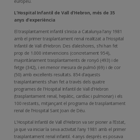
europeu.
L’Hospital Infantil de Vall d’Hebron, més de 35
anys d’experiència
El trasplantament infantil s’inicia a Catalunya l’any 1981
amb el primer trasplantament renal realitzat a l’Hospital
Infantil de Vall d’Hebron. Des d’aleshores, s’hi han fet
prop de 1.000 intervencions (concretament 954),
majoritàriament trasplantaments de ronyó (493) i de
fetge (342), i en menor mesura de pulmó (69) i de cor
(50) amb excel·lents resultats. 854 d’aquests
trasplantaments s’han fet a través dels quatre
programes de l’Hospital Infantil de Vall d’Hebron
(trasplantament renal, hepàtic, cardíac i pulmonar) i els
100 restants, mitjançant el programa de trasplantament
renal de l’Hospital Sant Joan de Déu.
L’Hospital Infantil de Vall d’Hebron va ser pioner a l’Estat,
ja que va iniciar la seva activitat l’any 1981 amb el primer
trasplantament renal infantil. 4 anys després es posava