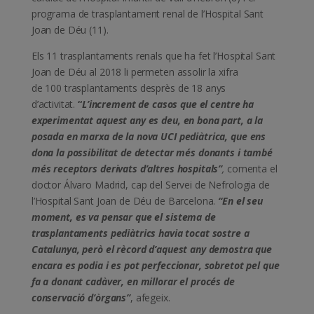
programa de trasplantament renal de l’Hospital Sant
Joan de Déu (11).
Els 11 trasplantaments renals que ha fet l’Hospital Sant
Joan de Déu al 2018 li permeten assolir la xifra
de 100 trasplantaments desprès de 18 anys
d’activitat.
“
L’increment de casos que el centre ha
experimentat aquest any es deu, en bona part, a la
posada en marxa de la nova UCI pediàtrica, que ens
dona la possibilitat de detectar més donants i també
més receptors derivats d’altres hospitals”
,
comenta el
doctor Álvaro Madrid, cap del Servei de Nefrologia de
l’Hospital Sant Joan de Déu de Barcelona.
“En el seu
moment, es va pensar que el sistema de
trasplantaments pediàtrics havia tocat sostre a
Catalunya, però el rècord d’aquest any demostra que
encara es podia i es pot perfeccionar, sobretot pel que
fa a donant cadàver, en millorar el procés de
conservació d’òrgans”
, afegeix.