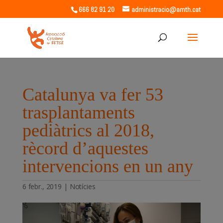
666 82 91 20
administracio@amth.cat
Catalunya va fer 53
trasplantaments
pediàtrics al 2018,
rècord d’aquestes
intervencions en un any
6 febr., 2019
|
Notícies