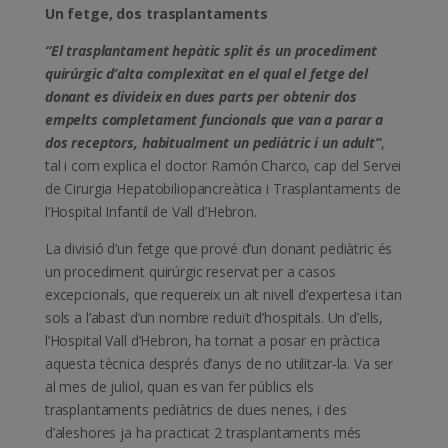
Un fetge, dos trasplantaments
“El trasplantament hepàtic split és un procediment
quirúrgic d’alta complexitat en el qual el fetge del
donant es divideix en dues parts per obtenir dos
empelts completament funcionals que van a parar a
dos receptors, habitualment un pediàtric i un adult”
,
tal i com explica el doctor Ramón Charco, cap del Servei
de Cirurgia Hepatobiliopancreàtica i Trasplantaments de
l’Hospital Infantil de Vall d’Hebron.
La divisió d’un fetge que prové d’un donant pediàtric és
un procediment quirúrgic reservat per a casos
excepcionals, que requereix un alt nivell d’expertesa i tan
sols a l’abast d’un nombre reduït d’hospitals. Un d’ells,
l’Hospital Vall d’Hebron, ha tornat a posar en pràctica
aquesta tècnica després d’anys de no utilitzar-la. Va ser
al mes de juliol, quan es van fer públics els
trasplantaments pediàtrics de dues nenes, i des
d’aleshores ja ha practicat 2 trasplantaments més