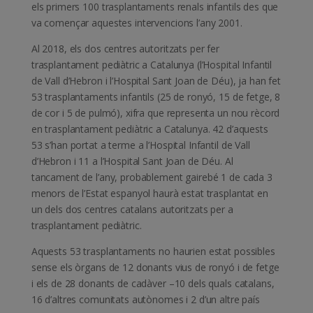
els primers 100 trasplantaments renals infantils des que
va començar aquestes intervencions l’any 2001.
Al 2018, els dos centres autoritzats per fer
trasplantament pediàtric a Catalunya (l’Hospital Infantil
de Vall d’Hebron i l’Hospital Sant Joan de Déu), ja han fet
53 trasplantaments infantils (25 de ronyó, 15 de fetge, 8
de cor i 5 de pulmó), xifra que representa un nou rècord
en trasplantament pediàtric a Catalunya. 42 d’aquests
53 s’han portat a terme a l’Hospital Infantil de Vall
d’Hebron i 11 a l’Hospital Sant Joan de Déu. Al
tancament de l’any, probablement gairebé 1 de cada 3
menors de l’Estat espanyol haurà estat trasplantat en
un dels dos centres catalans autoritzats per a
trasplantament pediàtric.
Aquests 53 trasplantaments no haurien estat possibles
sense els òrgans de 12 donants vius de ronyó i de fetge
i els de 28 donants de cadàver –10 dels quals catalans,
16 d’altres comunitats autònomes i 2 d’un altre país