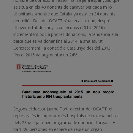
nombre de donacions i assolir la mitjana espanyola, que
se situa en els 40 donants de cadàver per cada milió
d’habitants -mentre que Catalunya està en 34 donants
per milió-. Des de l’OCATT s’ha recalcat que, després
d’haver estat dos anys consecutius (2015 i 2016)
incrementant poc a poc les donacions, la tendència a la
baixa que es va donar fins al 2014 ja s’ha aturat.
Concretament, la donació a Catalunya des del 2013 i
fins el 2015 va augmentar un 24%.
Segons el doctor Jaume Tort, director de l’OCATT, el
repte ara és incorporar més hospitals de la xarxa pública
dels 23 que ja tenen programa de donació d’òrgans. Hi
ha 1226 persones en espera de rebre un òrgan