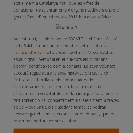
actualment a Catalunya, tot i que les xifres de
donacions i trasplantaments d’òrgans i cadàvers entre el
gener i l’abril d’aquest mateix 2016 han estat a l’alça:
Aquest matí, els directors de l’OCATT i del Servei Català
de la Salut també han presentat novetats
sobre la
donació d’òrgans
a través del portal La Meva Salut, un
espai digital i personal en el que tots els ciutadans
podran identificar-se com a donants. La seva voluntat
quedarà registrada a la seva històrica clínica, i això
facilitarà als familiars i als coordinadors de
trasplantaments conèixer si hi havia expressada
prèviament la voluntat de ser donant i, per tant, fer més
fàcil l’obtenció del consentiment. Paral·lelament, a través
de La Meva Salut, els ciutadans també es podran
descarregar el carnet personalitzat de donant, que es
recomana portar sempre a sobre.