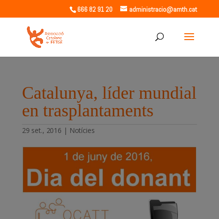
666 82 91 20
administracio@amth.cat
Catalunya, líder mundial
en trasplantaments
29 set., 2016
|
Notícies