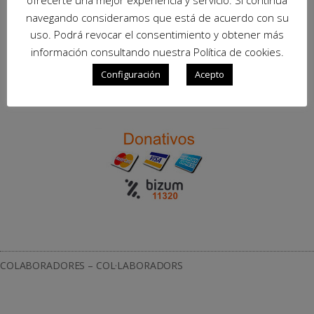
ofrecerte una mejor experiencia y servicio. Si continúa
navegando consideramos que está de acuerdo con su
uso. Podrá revocar el consentimiento y obtener más
información consultando nuestra Política de cookies.
Configuración
Acepto
COLABORADORES – COL·LABORADORS