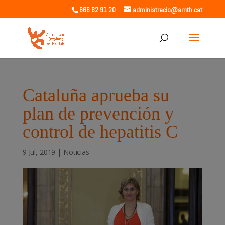
666 82 91 20
administracio@amth.cat
Cataluña aprueba su
plan de prevención y
control de hepatitis C
9 Jul, 2019
|
Noticias