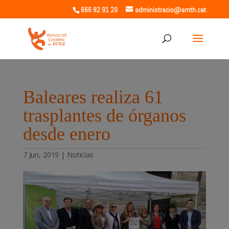
666 82 91 20
administracio@amth.cat
Baleares realiza 61
trasplantes de órganos
desde enero
7 Jun, 2019
|
Noticias