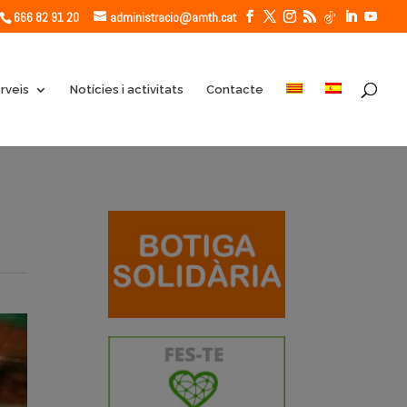
666 82 91 20
administracio@amth.cat
rveis
Notícies i activitats
Contacte