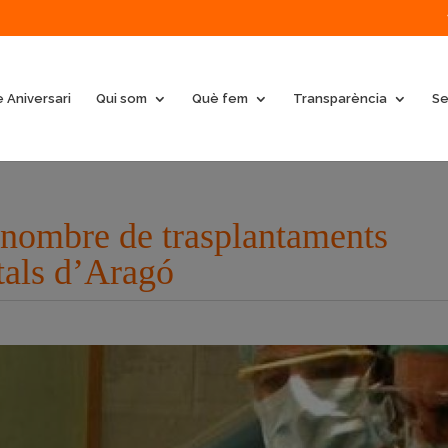
 Aniversari
Qui som
Què fem
Transparència
Se
nombre de trasplantaments
itals d’Aragó