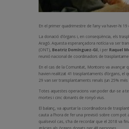
En el primer quadrimestre de l’any va haver-hi 19 
La donació d’òrgans i, en conseqüència, els tra
Aragó. Aquesta esperançadora notícia va ser tran
(ONT),
Beatriz Domínguez-Gi
l, i per
Raquel M
reunió nacional de coordinadors de trasplantamen
En el cas de la Comunitat, Montoiro va avançar q
havien realitzat 41 trasplantaments d’òrgans, el 
29 van ser transplantaments renals (un 25% més qu
Totes aquestes operacions van poder dur-se a term
mortes i cinc donants de ronyó vius.
El balanç, va apuntar la coordinadora de traspla
cauta a l’hora de fer una previsió sobre com pot a
qualsevol cas, s’ha de recordar que el 2018 va fi
gràcies als òrgans donats per 48 persones.