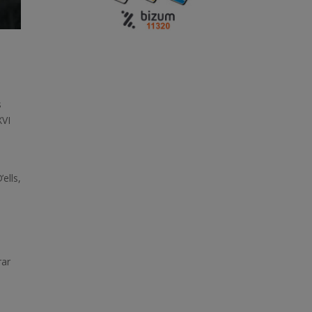
s
XVI
s
ells,
rar