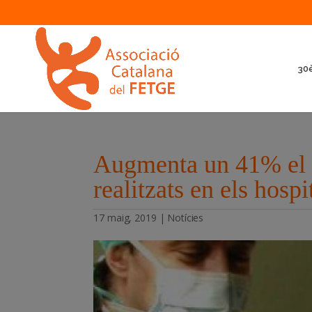
30è
Augmenta un 41% el 
realitzats en els hosp
17 maig, 2019
|
Notícies