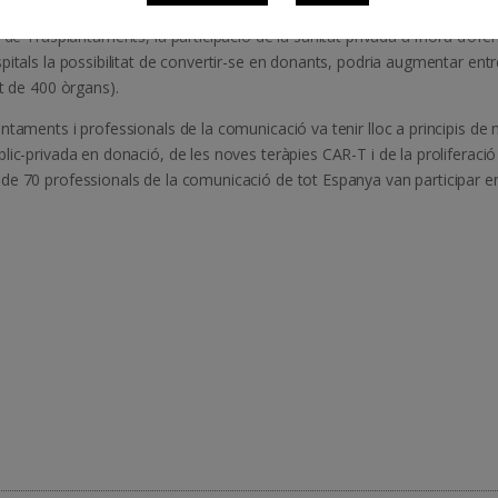
ificats 160 centres privats com a potencials col·laboradors. Segons els
de Trasplantaments, la participació de la sanitat privada a l’hora d’oferi
pitals la possibilitat de convertir-se en donants, podria augmentar ent
t de 400 òrgans).
ntaments i professionals de la comunicació va tenir lloc a principis de
lic-privada en donació, de les noves teràpies CAR-T i de la proliferació
de 70 professionals de la comunicació de tot Espanya van participar e