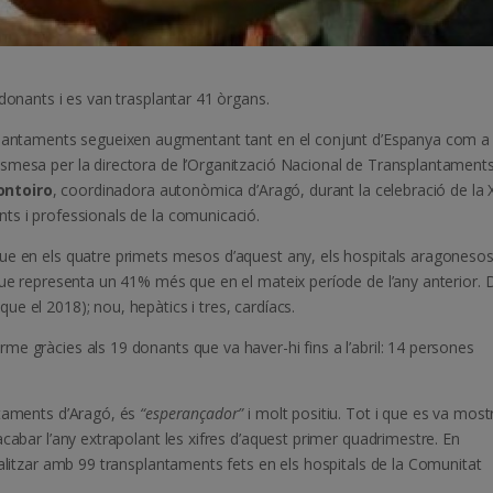
donants i es van trasplantar 41 òrgans.
splantaments segueixen augmentant tant en el conjunt d’Espanya com a
smesa per la directora de l’Organització Nacional de Transplantament
ontoiro
, coordinadora autonòmica d’Aragó, durant la celebració de la 
ts i professionals de la comunicació.
ue en els quatre primets mesos d’aquest any, els hospitals aragoneso
que representa un 41% més que en el mateix període de l’any anterior. D’
e el 2018); nou, hepàtics i tres, cardíacs.
e gràcies als 19 donants que va haver-hi fins a l’abril: 14 persones
ntaments d’Aragó, és
“esperançador”
i molt positiu. Tot i que es va most
cabar l’any extrapolant les xifres d’aquest primer quadrimestre. En
nalitzar amb 99 transplantaments fets en els hospitals de la Comunitat