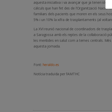
aquesta iniciativa i va avançar que ja tenen ident
càlculs que han fet des de l’Organització Nacional 
familiars dels pacients que moren en els seus hos
5% i un 10% la xifra de trasplantaments (al voltan
La XVI reunió nacional de coordinadors de traspla
a Saragossa amb els reptes de la col·laboració púb
les mentides en salut com a temes centrals. Més 
aquesta jornada.
Font:
heraldo.es
Notícia traduïda per l’AMTHC