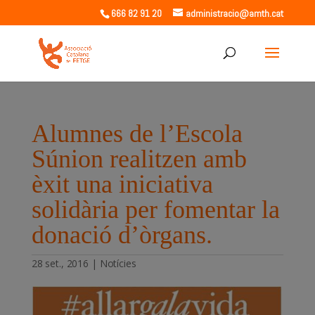
666 82 91 20
administracio@amth.cat
Alumnes de l’Escola
Súnion realitzen amb
èxit una iniciativa
solidària per fomentar la
donació d’òrgans.
28 set., 2016
|
Notícies