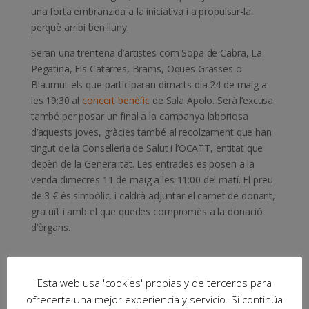
una forta embranzida a la iniciativa i a propulsar-la
perquè arribi ben lluny.
Seran una trentena d’artistes com Sopa de Cabra, La
Pegatina, Els Catarres, Brams, Oques Grasses o
Blaumut els que participaran dimarts dia 24 de maig a
les 19:30 al
concert benèfic
de Sala Apolo. Serà l’excusa
també per posar un final a la campanya laboriosa
d’aquests joves, gràcies també al recolzament que han
tingut de la Conselleria de Salut i l’OCATT, entitat que
depèn de la Generalitat. Les entrades es posen a la
venda dimecres 11 de maig a les 11:00 del matí. El preu
de 3 € és simbòlic, i caldrà adjuntar el carnet de donant,
gratuït i amb el que quedes compromès a la donació
d’òrgans.
Esta web usa 'cookies' propias y de terceros para
ofrecerte una mejor experiencia y servicio. Si continúa