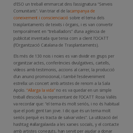
d’ESO un treball emmarcat dins l’assignatura “Serveis
Comunitaris”. Van triar el de la
campanya de
coneixement i conscienciació
sobre el tema dels
trasplantaments de teixits i òrgans, i es van convertir
temporalment en “treballadors” d’una agència de
publicitat inventada que tenia com a client l’OCATT
(l’Organització Catalana de Trasplantaments).
Els més de 130 nois i noies es van dividir en grups per
organitzar actes, conferències divulgatives, cartells,
vídeos amb testimonis, accions al carrer, la producció
d’un anunci promocional, i també l’esdeveniment
estrella: un concert amb artistes de renom a la Sala
Apolo.
“Allarga la vida”
no es va quedar en un simple
treball d’escola, la representant de l’OCATT Rosa Vallés
va recordar que: “el tema és molt seriós, i no és habitual
que el porti gent tan jove. I dic que és un tema molt
seriós perquè es tracta de salvar vides”. La utilizació del
hashtag #allargalavida a les xarxes socials, y el contacte
amb artistes coneguts, han servit per ajudar a donar