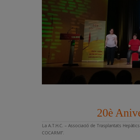
20è Aniv
La A.T.H.C. – Associació de Trasplantats Hepàtics 
COCARMI”.