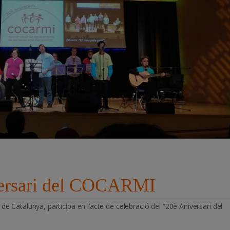
ersari del COCARMI
de Catalunya, participa en l’acte de celebració del “20è Aniversari del