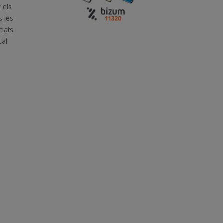
 els
 les
ciats
tal