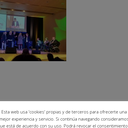
Esta web usa 'cookies' propias y de terceros para ofrecerte una
mejor experiencia y servicio. Si continúa navegando consideramo
ue está de acuerdo con su uso. Podrá revocar el consentimiento