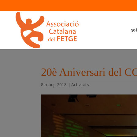
30è
20è Aniversari del
8 març, 2018
|
Activitats