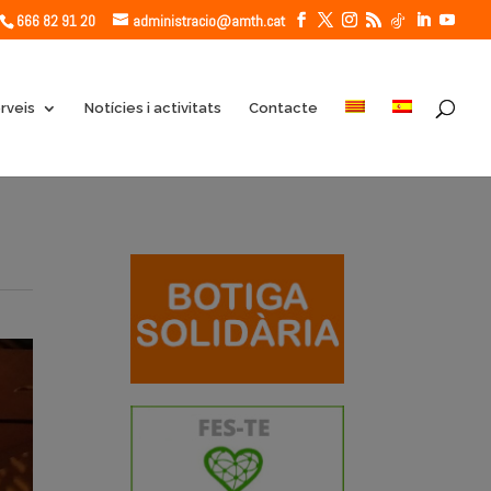
666 82 91 20
administracio@amth.cat
rveis
Notícies i activitats
Contacte