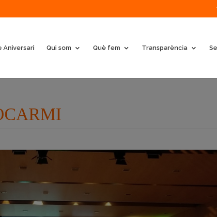
 Aniversari
Qui som
Què fem
Transparència
Se
 COCARMI