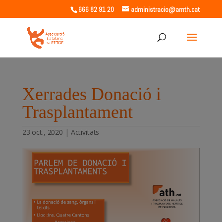
666 82 91 20
administracio@amth.cat
Xerrades Donació i
Trasplantament
23 oct., 2020
|
Activitats