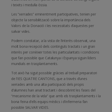
i teixits i medul·la òssia.
Les “xerrades” eminentment participatives, tenien per
objecte la sensibilització sobre la importància dels
Valors de la Donació i les necessitats d’aquestes per
salvar vides.
Podem constatar, a la vista de l’interès observat, una
molt bona recepció dels continguts tractats i un gran
interès per conèixer totes les particularitats i condicions
que fan possible que Catalunya i Espanya siguin líders
mundials en trasplantaments.
Tot això ha sigut possible gràcies al treball preparatori
de l’IES QUATRE CANTONS, que a través d’unes
xerrades amb una alta participació dels propis
d’alumnes han anat tractant i descobrint les fases del
“mecanisme de la vida” que amb els trasplantaments i la
bona feina d’ells equips mèdics i d’infermeria fan
possible SALVAR VIDES.