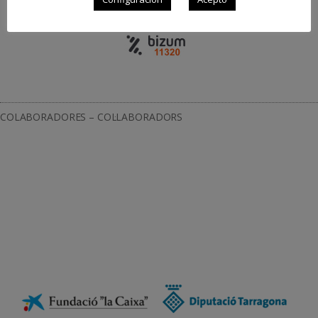
COLABORADORES – COL·LABORADORS