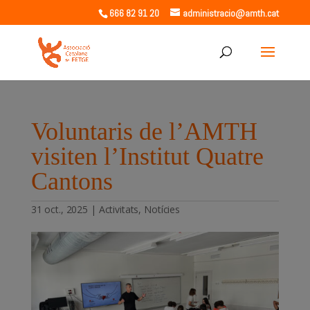
666 82 91 20
administracio@amth.cat
Voluntaris de l’AMTH
visiten l’Institut Quatre
Cantons
31 oct., 2025
|
Activitats
,
Notícies