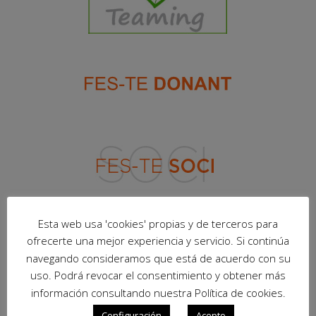
Esta web usa 'cookies' propias y de terceros para
ofrecerte una mejor experiencia y servicio. Si continúa
navegando consideramos que está de acuerdo con su
uso. Podrá revocar el consentimiento y obtener más
información consultando nuestra Política de cookies.
Configuración
Acepto