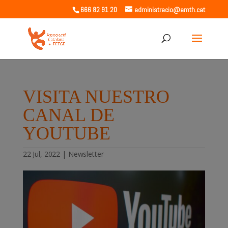
666 82 91 20
administracio@amth.cat
VISITA NUESTRO
CANAL DE
YOUTUBE
22 Jul, 2022
|
Newsletter