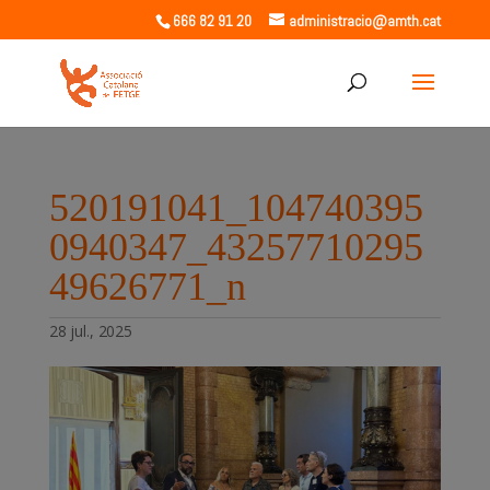
666 82 91 20
administracio@amth.cat
520191041_104740395
0940347_43257710295
49626771_n
28 jul., 2025