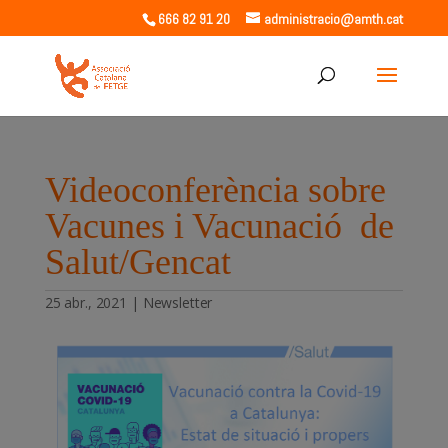
666 82 91 20
administracio@amth.cat
Videoconferència sobre
Vacunes i Vacunació de
Salut/Gencat
25 abr., 2021
|
Newsletter