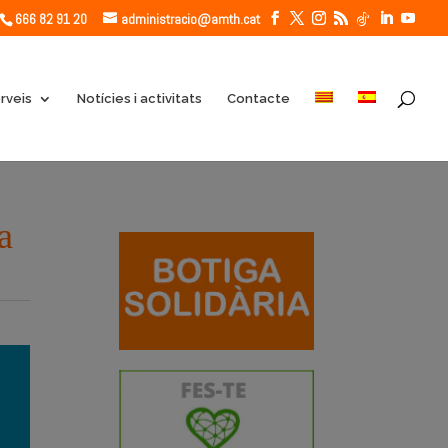
666 82 91 20
administracio@amth.cat
rveis
Notícies i activitats
Contacte
a