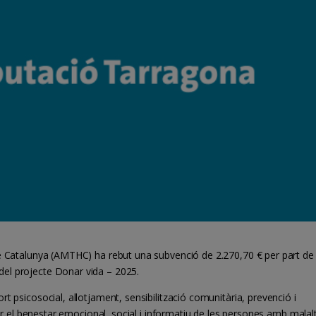
de Catalunya (AMTHC) ha rebut una subvenció de 2.270,70 € per part de 
el projecte Donar vida – 2025.
t psicosocial, allotjament, sensibilització comunitària, prevenció i
orar el benestar emocional, social i informatiu de les persones amb malal