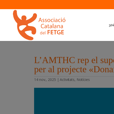
30è
L’AMTHC rep el supor
per al projecte «Dona
14 nov., 2025
|
Activitats
,
Notícies