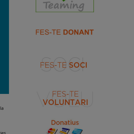
la
ties