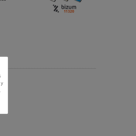
s
 y
.