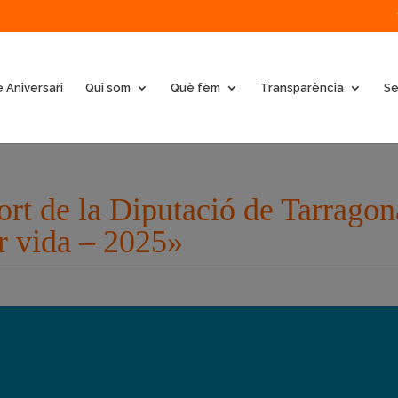
 Aniversari
Qui som
Què fem
Transparència
Se
t de la Diputació de Tarragon
r vida – 2025»