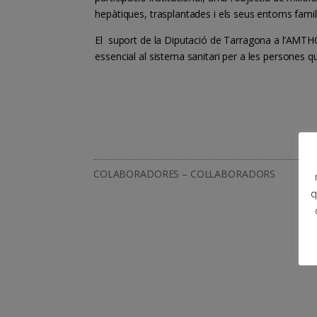
hepàtiques, trasplantades i els seus entorns famil
El suport de la Diputació de Tarragona a l’AMTH
essencial al sistema sanitari per a les persones 
COLABORADORES – COL·LABORADORS
q