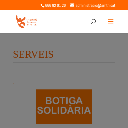
666 82 91 20
administracio@amth.cat
SERVEIS
.