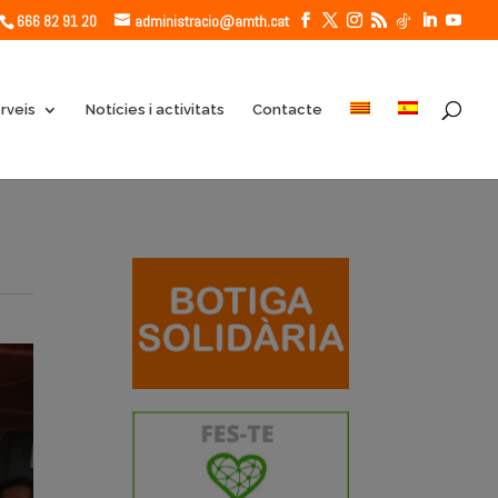
666 82 91 20
administracio@amth.cat
rveis
Notícies i activitats
Contacte