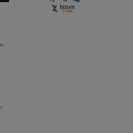
de
ns