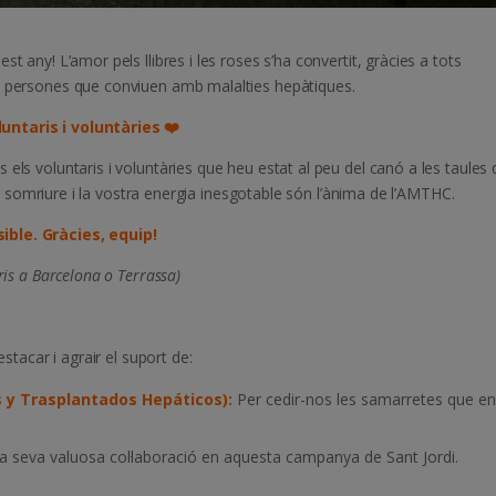
t any! L’amor pels llibres i les roses s’ha convertit, gràcies a tots
es persones que conviuen amb malalties hepàtiques.
luntaris i voluntàries
❤️
els voluntaris i voluntàries que heu estat al peu del canó a les taules 
 somriure i la vostra energia inesgotable són l’ànima de l’AMTHC.
ible. Gràcies, equip!
ris a Barcelona o Terrassa)
estacar i agrair el suport de:
 y Trasplantados Hepáticos):
Per cedir-nos les samarretes que e
la seva valuosa col·laboració en aquesta campanya de Sant Jordi.