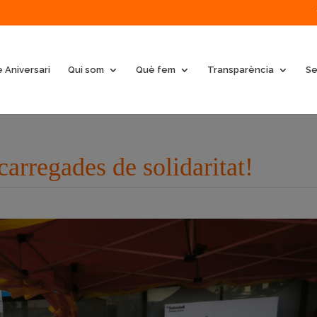
 Aniversari
Qui som
Què fem
Transparència
Se
carregades de solidaritat!