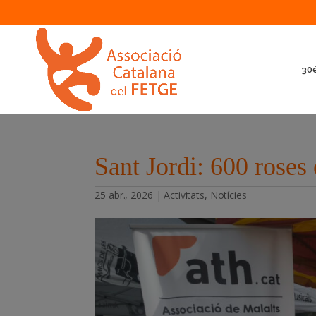
30è
Sant Jordi: 600 roses 
25 abr., 2026
|
Activitats
,
Notícies