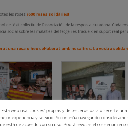
tes les roses:
¡600 roses solidàries!
de l’èxit col·lectiu de l’associació i de la resposta ciutadana. Cada ro
 social sobre les malalties del fetge i es tradueix en suport real per 
at una rosa o heu col·laborat amb nosaltres. La vostra solidar
Esta web usa 'cookies' propias y de terceros para ofrecerte una
mejor experiencia y servicio. Si continúa navegando consideramo
ue está de acuerdo con su uso. Podrá revocar el consentimiento