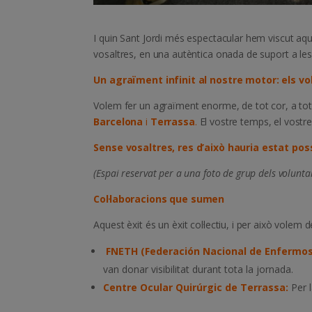
I quin Sant Jordi més espectacular hem viscut aques
vosaltres, en una autèntica onada de suport a l
Un agraïment infinit al nostre motor: els vo
Volem fer un agraïment enorme, de tot cor, a tots 
Barcelona
i
Terrassa
.
El vostre temps, el vostre
Sense vosaltres, res d’això hauria estat poss
(Espai reservat per a una foto de grup dels volunta
Col·laboracions que sumen
Aquest èxit és un èxit col·lectiu, i per això volem d
FNETH (Federación Nacional de Enfermos
van donar visibilitat durant tota la jornada.
Centre Ocular Quirúrgic de Terrassa:
Per 