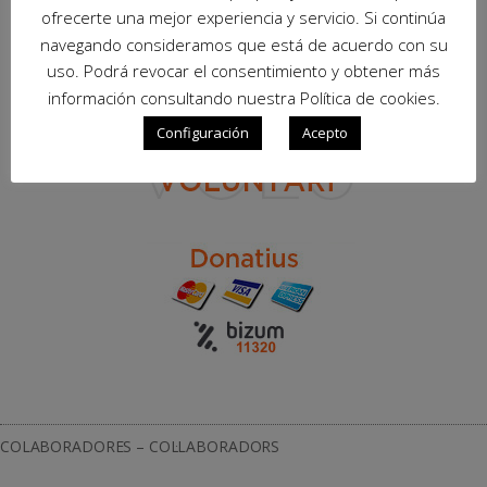
ofrecerte una mejor experiencia y servicio. Si continúa
navegando consideramos que está de acuerdo con su
uso. Podrá revocar el consentimiento y obtener más
información consultando nuestra Política de cookies.
Configuración
Acepto
COLABORADORES – COL·LABORADORS