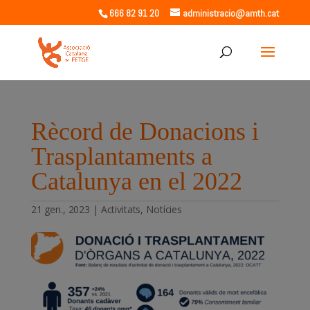
666 82 91 20
administracio@amth.cat
Rècord de Donacions i
Trasplantaments a
Catalunya en el 2022
21 gen., 2023
|
Activitats
,
Notícies