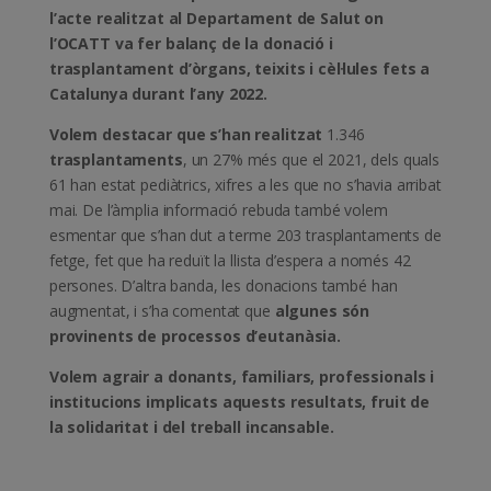
l’acte realitzat al Departament de Salut on
l’OCATT va fer balanç de la donació i
trasplantament d’òrgans, teixits i cèl·lules fets a
Catalunya durant l’any 2022.
Volem destacar que s’han realitzat
1.346
trasplantaments
, un 27% més que el 2021, dels quals
61 han estat pediàtrics, xifres a les que no s’havia arribat
mai. De l’àmplia informació rebuda també volem
esmentar que s’han dut a terme 203 trasplantaments de
fetge, fet que ha reduït la llista d’espera a només 42
persones. D’altra banda, les donacions també han
augmentat, i s’ha comentat que
algunes són
provinents de processos d’eutanàsia.
Volem agrair a donants, familiars, professionals i
institucions implicats aquests resultats, fruit de
la solidaritat i del treball incansable.