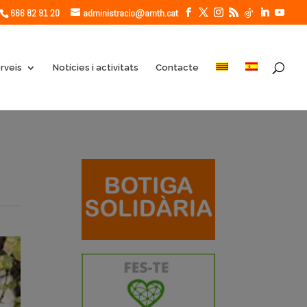
666 82 91 20
administracio@amth.cat
rveis
Notícies i activitats
Contacte