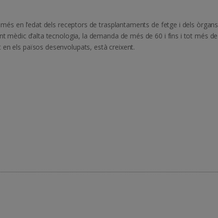
p més en l’edat dels receptors de trasplantaments de fetge i dels òrgans
ent mèdic d’alta tecnologia, la demanda de més de 60 i fins i tot més de
 en els països desenvolupats, està creixent.