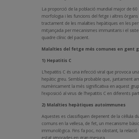
La proporció de la població mundial major de 60
morfologia i les funcions del fetge i altres òrga
tractament de les malalties hepàtiques en les pe
mitjançada per mecanismes immunitaris i el siste
quadre clínic del pacient.
Malalties del fetge més comunes en gent 
1) Hepatitis C
L’hepatitis C és una infecció viral que provoca u
hepàtic greu. Sembla probable que, juntament amb 
numèricament la més significativa en aquest grup 
l’exposició al virus de l’hepatitis C en diferents pa
2) Malalties hepàtiques autoimmunes
Aquestes es classifiquen depenent de la cèl·lula 
comuns en la vellesa, de fet, un mecanisme bàsic 
immunològica. Fins fa poc, no obstant, la relació 
estat ignorades en gran mesura.