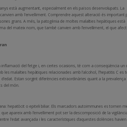
 anys està augmentant, especialment en els països desenvolupats. La
ns canvien amb l’envelliment. Comprendre aquest alteració és important 
rsones grans. A més, la patogènia de moltes malalties hepàtiques està
ma del mateix nom, que també canvien amb l’envelliment, el que afect
gran
na inflamació del fetge i, en certes ocasions, té com a conseqüència un
les malalties hepàtiques relacionades amb l’alcohol, l’hepatitis C es 
d’edat. Estan sorgint diferències extraordinàries quant a la prevalença
rts del món.
diana: hepatòcit o epiteli biliar. Els marcadors autoimmunes es tornen m
que apareix amb l’envelliment pot ser la descomposició de la vigilànci
entre l’edat avançada i les característiques d’aquestes dolències havien