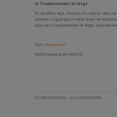
6) Trasplantament de fetge
En els últims anys, l’atenció s’ha centrat cada co
donants. A l’igual que en altres àrees de tractam
anys per a trasplantament de fetge, especialment
Font:
65ymas.com
Notícia traduïda per l’AMTHC
COLABORADORES – COL·LABORADORS