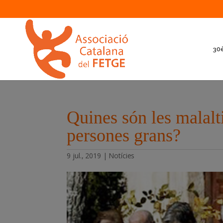
30è
Quines són les malalt
persones grans?
9 jul., 2019
|
Notícies