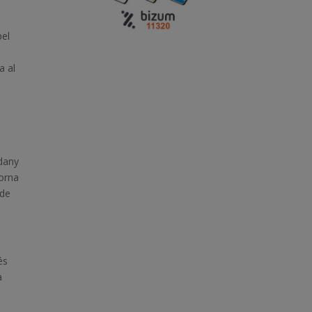
pel
a al
 dany
torna
 de
és
a