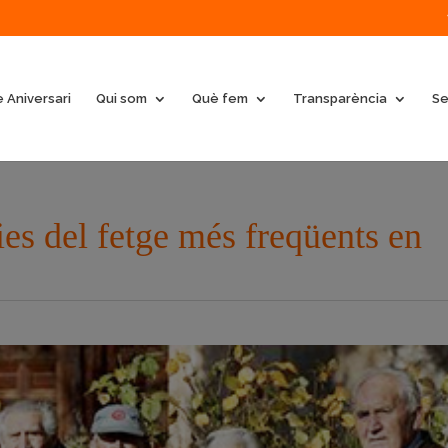
 Aniversari
Qui som
Què fem
Transparència
Se
ies del fetge més freqüents en