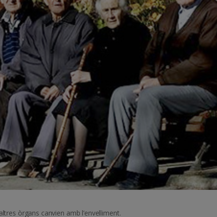
altres òrgans canvien amb l’envelliment.