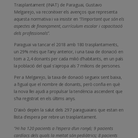
Trasplantament (INAT) de Paraguai, Gustavo
Melgarejo, va reconèixer els avenços que representa
aquesta normativa i va insistir en
“l’important que són els
aspectes de finançament, currículum escolar i capacitació
dels professionals”
.
Paraguai va tancar el 2018 amb 180 trasplantaments,
un 29% més que l’any anterior, i una taxa de donació en
torn a 2,4 donants per cada milió d’habitants, en un país
la població del qual s’apropa als 7 milions de persones.
Per a Melgarejo, la taxa de donació segueix sent baixa,
a l’igual que el nombre de donants, però confia en què
la nova llei ajudi a propulsar la tendència ascendent que
s’ha registrat en els últims anys.
D’això depèn la salut dels 297 paraguaians que estan en
llista d’espera per rebre un trasplantament.
“Hi ha 120 pacients a l’espera d’un ronyó; 9 pacients
cardíacs dels quals la meitat són pediàtrics; 8 pacients