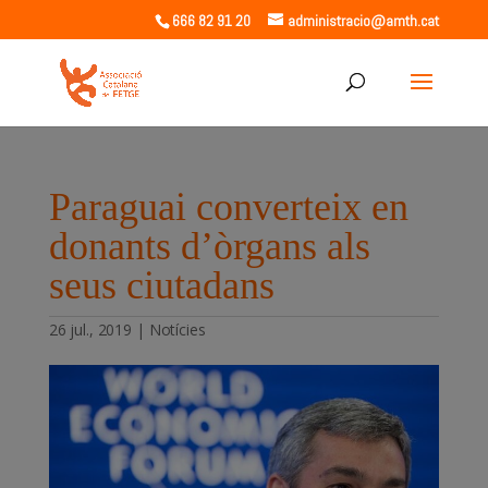
666 82 91 20
administracio@amth.cat
Paraguai converteix en
donants d’òrgans als
seus ciutadans
26 jul., 2019
|
Notícies