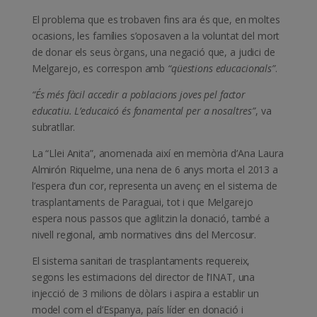
El problema que es trobaven fins ara és que, en moltes
ocasions, les famílies s’oposaven a la voluntat del mort
de donar els seus òrgans, una negació que, a judici de
Melgarejo, es correspon amb
“qüestions educacionals”
.
“És més fàcil accedir a poblacions joves pel factor
educatiu. L’educaicó és fonamental per a nosaltres”
, va
subratllar.
La “Llei Anita”, anomenada així en memòria d’Ana Laura
Almirón Riquelme, una nena de 6 anys morta el 2013 a
l’espera d’un cor, representa un avenç en el sistema de
trasplantaments de Paraguai, tot i que Melgarejo
espera nous passos que agilitzin la donació, també a
nivell regional, amb normatives dins del Mercosur.
El sistema sanitari de trasplantaments requereix,
segons les estimacions del director de l’INAT, una
injecció de 3 milions de dòlars i aspira a establir un
model com el d’Espanya, país líder en donació i