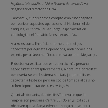
hepàtics, tots adults; i 120 a l’espera de còrnies”
, va
desglossar el director de l’INAT.
Tanmateix, el país només compta amb cinc hospitals
per realitzar aquestes operacions: el Nacional, el de
Clíniques, el Central, el San Jorge, especialitzat en
cardiologia, i el Pediàtric Nens d’Acosta Ñu.
A això es suma l’insuficient nombre de metges
capacitats per aquestes operacions, amb només dos
experts per a l’àrea hepàtica, com va apuntar Melgarejo.
El doctor va explicar que es requereix més personal
especialitzat en trasplantaments i, alhora, major facilitat
per inserta-se en el sistema sanitari, ja que molts es
capaciten a l’exterior però un cop de tornada al país no
troben l’oportunitat de
“revertir l’après”
.
Quant als donants, des de l’INAT senyalen que la
majoria són persones d’entre 33 i 35 anys, tot i que
observen que la franja etèria comença a augmentar.