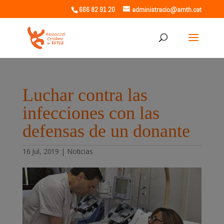
666 82 91 20
administracio@amth.cat
Luchar contra las
infecciones con las
defensas de un donante
16 Jul, 2019
|
Noticias