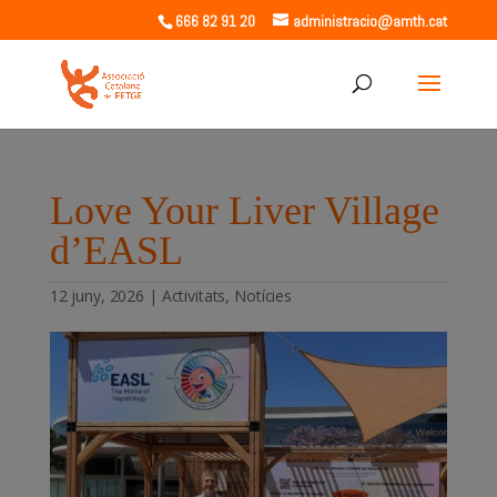
666 82 91 20
administracio@amth.cat
Love Your Liver Village
d’EASL
12 juny, 2026
|
Activitats
,
Notícies