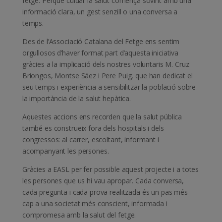
fetge. Perquè cuidar la salut comença sovint amb una
informació clara, un gest senzill o una conversa a
temps.
Des de l’Associació Catalana del Fetge ens sentim
orgullosos d’haver format part d’aquesta iniciativa
gràcies a la implicació dels nostres voluntaris M. Cruz
Briongos, Montse Sáez i Pere Puig, que han dedicat el
seu temps i experiència a sensibilitzar la població sobre
la importància de la salut hepàtica.
Aquestes accions ens recorden que la salut pública
també es construeix fora dels hospitals i dels
congressos: al carrer, escoltant, informant i
acompanyant les persones.
Gràcies a EASL per fer possible aquest projecte i a totes
les persones que us hi vau apropar. Cada conversa,
cada pregunta i cada prova realitzada és un pas més
cap a una societat més conscient, informada i
compromesa amb la salut del fetge.