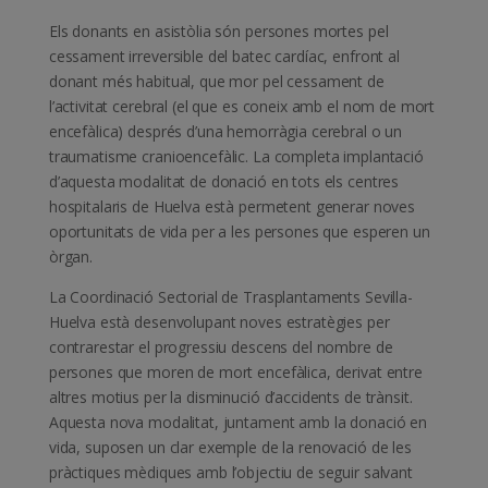
Els donants en asistòlia són persones mortes pel
cessament irreversible del batec cardíac, enfront al
donant més habitual, que mor pel cessament de
l’activitat cerebral (el que es coneix amb el nom de mort
encefàlica) després d’una hemorràgia cerebral o un
traumatisme cranioencefàlic. La completa implantació
d’aquesta modalitat de donació en tots els centres
hospitalaris de Huelva està permetent generar noves
oportunitats de vida per a les persones que esperen un
òrgan.
La Coordinació Sectorial de Trasplantaments Sevilla-
Huelva està desenvolupant noves estratègies per
contrarestar el progressiu descens del nombre de
persones que moren de mort encefàlica, derivat entre
altres motius per la disminució d’accidents de trànsit.
Aquesta nova modalitat, juntament amb la donació en
vida, suposen un clar exemple de la renovació de les
pràctiques mèdiques amb l’objectiu de seguir salvant