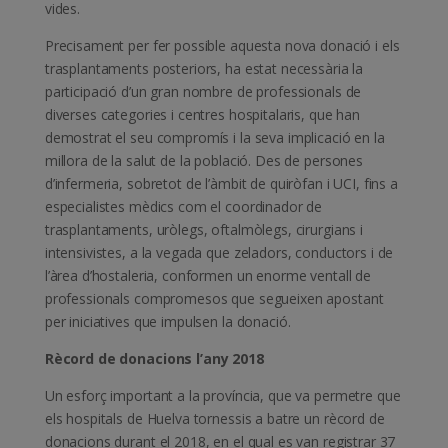
vides.
Precisament per fer possible aquesta nova donació i els
trasplantaments posteriors, ha estat necessària la
participació d’un gran nombre de professionals de
diverses categories i centres hospitalaris, que han
demostrat el seu compromís i la seva implicació en la
millora de la salut de la població. Des de persones
d’infermeria, sobretot de l’àmbit de quiròfan i UCI, fins a
especialistes mèdics com el coordinador de
trasplantaments, uròlegs, oftalmòlegs, cirurgians i
intensivistes, a la vegada que zeladors, conductors i de
l’àrea d’hostaleria, conformen un enorme ventall de
professionals compromesos que segueixen apostant
per iniciatives que impulsen la donació.
Rècord de donacions l’any 2018
Un esforç important a la província, que va permetre que
els hospitals de Huelva tornessis a batre un rècord de
donacions durant el 2018, en el qual es van registrar 37