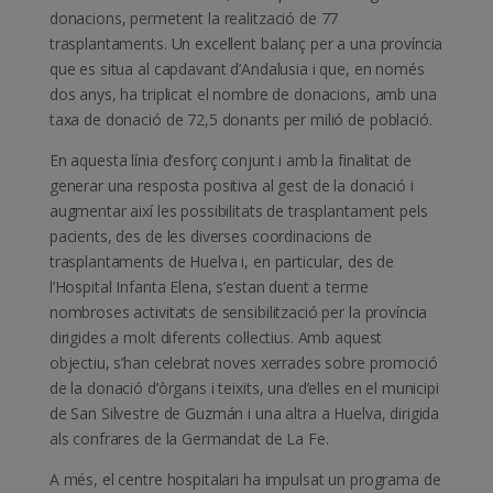
donacions, permetent la realització de 77
trasplantaments. Un excel·lent balanç per a una província
que es situa al capdavant d’Andalusia i que, en només
dos anys, ha triplicat el nombre de donacions, amb una
taxa de donació de 72,5 donants per milió de població.
En aquesta línia d’esforç conjunt i amb la finalitat de
generar una resposta positiva al gest de la donació i
augmentar així les possibilitats de trasplantament pels
pacients, des de les diverses coordinacions de
trasplantaments de Huelva i, en particular, des de
l’Hospital Infanta Elena, s’estan duent a terme
nombroses activitats de sensibilització per la província
dirigides a molt diferents col·lectius. Amb aquest
objectiu, s’han celebrat noves xerrades sobre promoció
de la donació d’òrgans i teixits, una d’elles en el municipi
de San Silvestre de Guzmán i una altra a Huelva, dirigida
als confrares de la Germandat de La Fe.
A més, el centre hospitalari ha impulsat un programa de