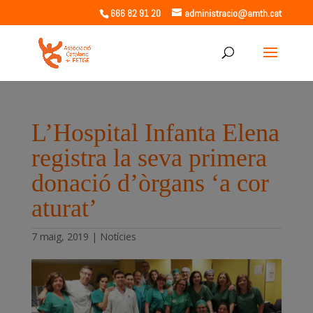
666 82 91 20
administracio@amth.cat
L’Hospital Infanta Elena
registra la seva primera
donació d’òrgans ‘a cor
aturat’
7 maig, 2019
|
Notícies